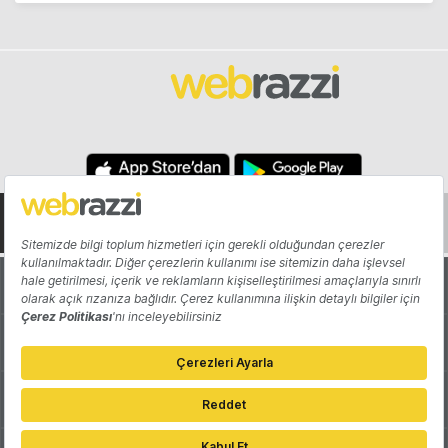
Hakkında
Yazarlar
Katkıda Bulun
Reklam
Girişiminizi Tanıtın
İletişim