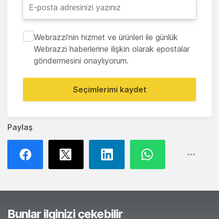
Webrazzi'nin hizmet ve ürünleri ile günlük
Webrazzi haberlerine ilişkin olarak epostalar
göndermesini onaylıyorum.
Seçimlerimi kaydet
Paylaş
Bunlar ilginizi çekebilir