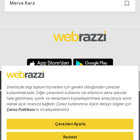
Merve Kara
Hakkında
Yazarlar
Katkıda Bulun
Reklam
Girişiminizi Tanıtın
İletişim