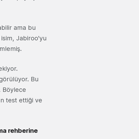
abilir ama bu
 isim, Jabiroo'yu
imlemiş.
kiyor.
 görülüyor. Bu
. Böylece
 test ettiği ve
ama rehberine