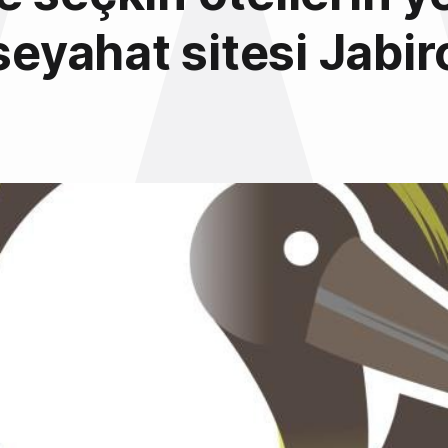
 seyahat sitesi Jabi
3