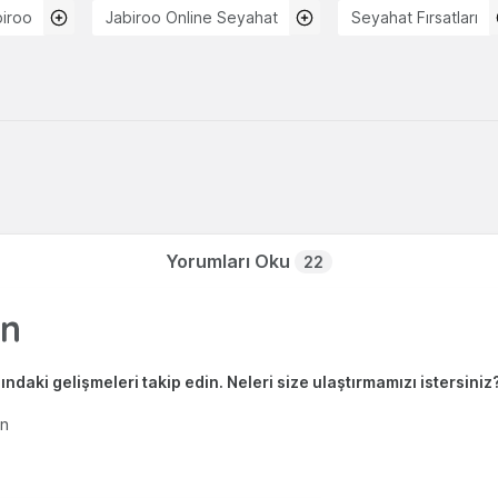
biroo
Jabiroo Online Seyahat
Seyahat Fırsatları
Yorumları Oku
22
ndaki gelişmeleri takip edin. Neleri size ulaştırmamızı istersiniz
en