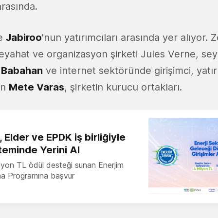
arasında.
de
Jabiroo
'nun yatırımcıları arasında yer alıyor. 
 seyahat ve organizasyon şirketi Jules Verne, s
 Babahan
ve internet sektöründe girişimci, yatır
lan
Mete Varas
, şirketin kurucu ortakları.
 Elder ve EPDK iş birliğiyle
teminde Yerini Al
milyon TL ödül desteği sunan Enerjim
ma Programına başvur