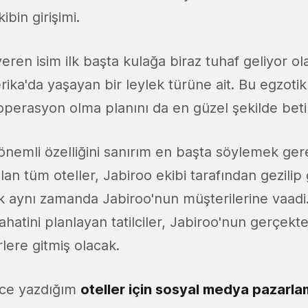
ibin girişimi.
veren isim ilk başta kulağa biraz tuhaf geliyor ol
ka'da yaşayan bir leylek türüne ait. Bu egzotik
 operasyon olma planını da en güzel şekilde bet
önemli özelliğini sanırım en başta söylemek gere
lan tüm oteller, Jabiroo ekibi tarafından gezilip
ik aynı zamanda Jabiroo'nun müşterilerine vaadi
hatini planlayan tatilciler, Jabiroo'nun gerçekten
rlere gitmiş olacak.
nce yazdığım
oteller için sosyal medya pazarl