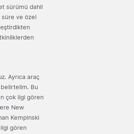
let sürümü dahil
r süre ve özel
eştirdikten
kinliklerden
uz. Ayrıca araç
belirtelim. Bu
n çok ilgi gören
ilere New
unan Kempinski
ilgi gören