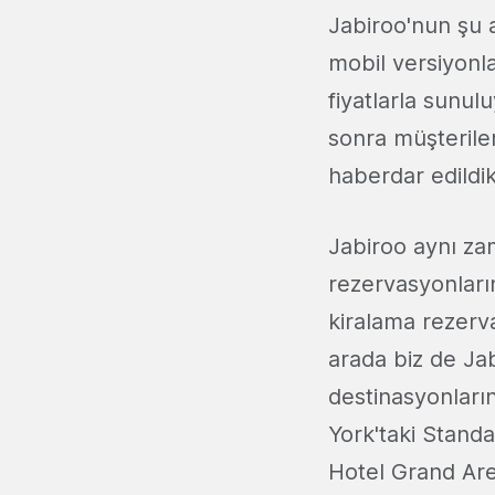
Jabiroo'nun şu 
mobil versiyonla
fiyatlarla sunu
sonra müşterile
haberdar edildik
Jabiroo aynı zam
rezervasyonların
kiralama rezerva
arada biz de Jab
destinasyonların
York'taki Stand
Hotel Grand Aren