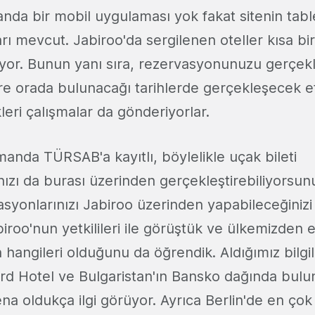
anda bir mobil uygulaması yok fakat sitenin tab
rı mevcut. Jabiroo'da sergilenen oteller kısa bi
luyor. Bunun yanı sıra, rezervasyonunuzu gerçekl
re orada bulunacağı tarihlerde gerçekleşecek et
leri çalışmalar da gönderiyorlar.
anda TÜRSAB'a kayıtlı, böylelikle uçak bileti
ızı da burası üzerinden gerçekleştirebiliyorsun
syonlarınızı Jabiroo üzerinden yapabileceğinizi 
iroo'nun yetkilileri ile görüştük ve ülkemizden e
 hangileri olduğunu da öğrendik. Aldığımız bilg
ard Hotel ve Bulgaristan'ın Bansko dağında bul
a oldukça ilgi görüyor. Ayrıca Berlin'de en çok 