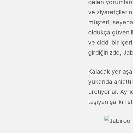
gelen yorumlarda
ve ziyaretçileri
müşteri, seyeha
oldukça güvenili
ve ciddi bir içer
girdiğinizde, Ja
Kalacak yer aşa
yukarıda anlattı
üretiyorlar. Ay
taşıyan şarkı li