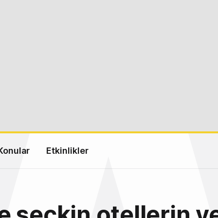
Konular
Etkinlikler
 seçkin otellerin y