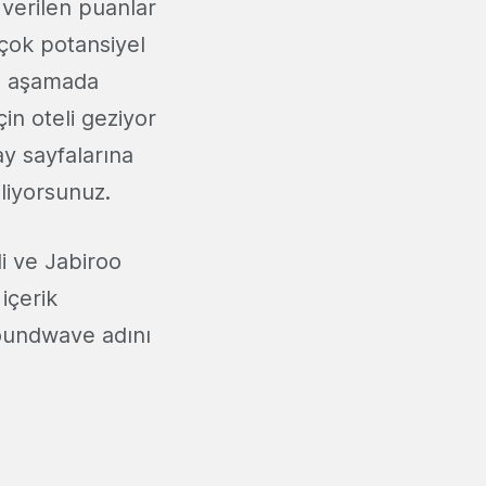
 verilen puanlar
 çok potansiyel
bu aşamada
in oteli geziyor
ay sayfalarına
liyorsunuz.
i ve Jabiroo
içerik
Soundwave adını