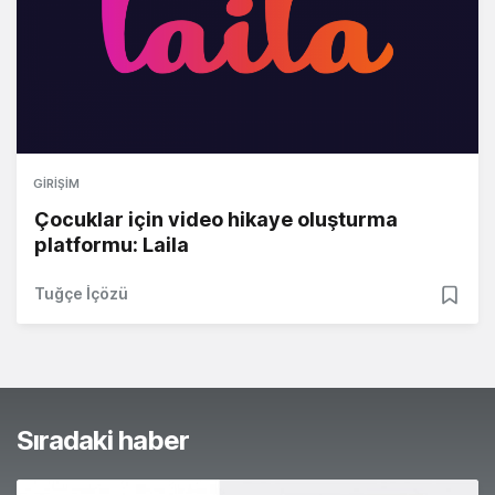
GIRIŞIM
Çocuklar için video hikaye oluşturma
platformu: Laila
Tuğçe İçözü
Sıradaki haber