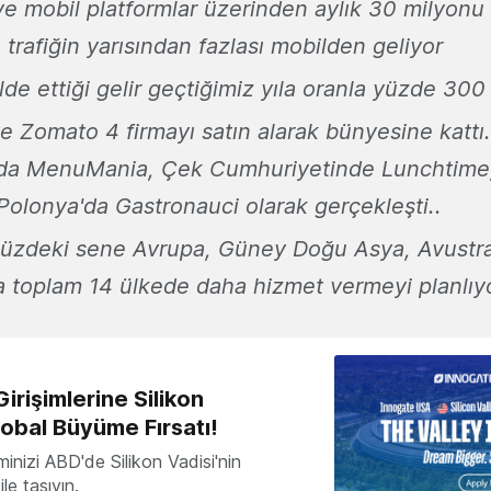
 mobil platformlar üzerinden aylık 30 milyonu 
trafiğin yarısından fazlası mobilden geliyor
e ettiği gelir geçtiğimiz yıla oranla yüzde 300 
 Zomato 4 firmayı satın alarak bünyesine kattı. 
'da MenuMania, Çek Cumhuriyetinde Lunchtime,
olonya'da Gastronauci olarak gerçekleşti..
zdeki sene Avrupa, Güney Doğu Asya, Avustra
a toplam 14 ülkede daha hizmet vermeyi planlıyo
irişimlerine Silikon
lobal Büyüme Fırsatı!
minizi ABD'de Silikon Vadisi'nin
le taşıyın.