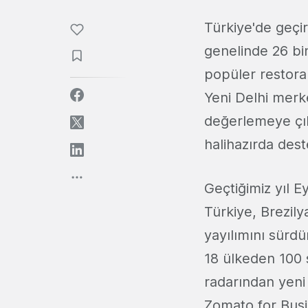
Türkiye'de geçir
genelinde 26 bi
popüler restora
Yeni Delhi merke
değerlemeye çık
halihazırda dest
Geçtiğimiz yıl E
Türkiye, Brezily
yayılımını sürdü
18 ülkeden 100 
radarından yeni
Zomato for Busin