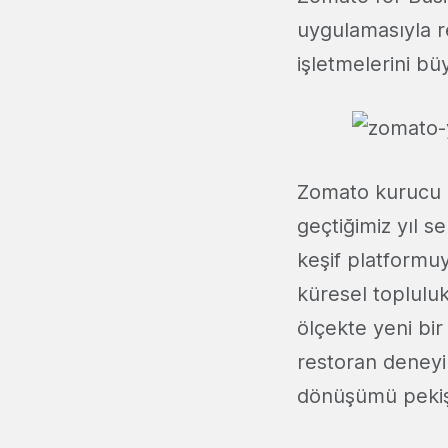
uygulamasıyla res
işletmelerini bü
Zomato kurucu 
geçtiğimiz yıl s
keşif platformuy
küresel topluluk
ölçekte yeni b
restoran deneyi
dönüşümü pekişt