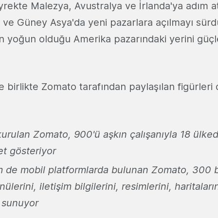
ekte Malezya, Avustralya ve İrlanda'ya adım a
ve Güney Asya'da yeni pazarlara açılmayı sür
tin yoğun olduğu Amerika pazarındaki yerini gü
e birlikte Zomato tarafından paylaşılan figürleri
kurulan Zomato, 900'ü aşkın çalışanıyla 18 ülked
et gösteriyor
de mobil platformlarda bulunan Zomato, 300 b
lerini, iletişim bilgilerini, resimlerini, haritalar
a sunuyor