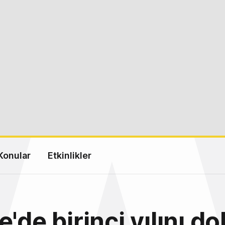
Konular
Etkinlikler
e'de birinci yılını d