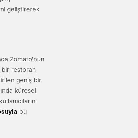
ni geliştirerek
nda Zomato'nun
 bir restoran
rilen geniş bir
yında küresel
llanıcıların
osuyla
bu