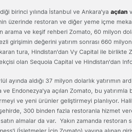
diği birinci yılında İstanbul ve Ankara'ya
açılan
v
nin üzerinde restoran ve diğer yeme içme meka
n arama ve keşif rehberi Zomato, 60 milyon dolar
zli girişimin değerini yatırım sonrası 660 milyon
aran tura, Hindistan'dan Vy Capital ile birlikte
ekçisi olan Sequoia Capital ve Hindistan'dan Info
ylül ayında aldığı 37 milyon dolarlık yatırımın ar
a ve Endonezya'ya açılan Zomato, bu yatırımla bi
rmeyi ve yeni ürünler geliştirmeyi planlıyor. Ha
şehirde, 300 binden fazla restoranla hizmet v
 satın almalar da var. Yakın zamanda restoran s
ess'i (İşletmeler İçin Zomato) yayına alınan giri