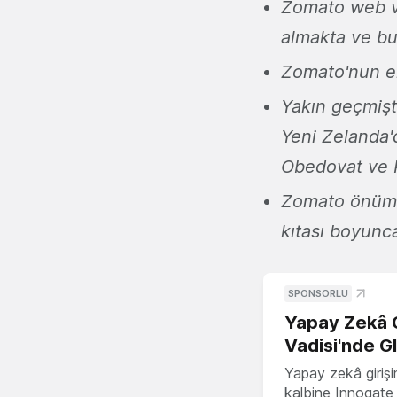
Zomato web ve
almakta ve bu 
Zomato'nun eld
Yakın geçmişte
Yeni Zelanda
Obedovat ve P
Zomato önümü
kıtası boyunc
SPONSORLU
Yapay Zekâ G
Vadisi'nde G
Yapay zekâ girişi
kalbine Innogate i