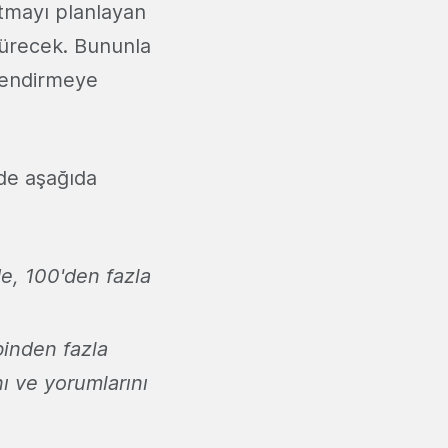
tmayı planlayan
dürecek. Bununla
çlendirmeye
 de aşağıda
e, 100'den fazla
inden fazla
ını ve yorumlarını