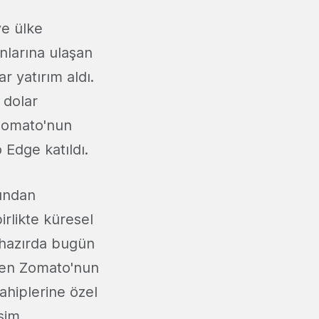
e ülke
nlarına ulaşan
 yatırım aldı.
 dolar
 Zomato'nun
 Edge katıldı.
dından
rlikte küresel
lihazırda bugün
eren Zomato'nun
ahiplerine özel
şim,