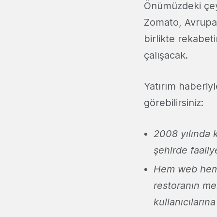
Önümüzdeki çeyr
Zomato, Avrupa 
birlikte rekabe
çalışacak.
Yatırım haberiyl
görebilirsiniz:
2008 yılında 
şehirde faaliy
Hem web hem 
restoranın menü
kullanıcıların