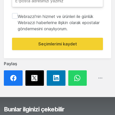
Webrazzi'nin hizmet ve ürünleri ile günlük
Webrazzi haberlerine ilişkin olarak epostalar
göndermesini onaylıyorum.
Seçimlerimi kaydet
Paylaş
Bunlar ilginizi çekebilir