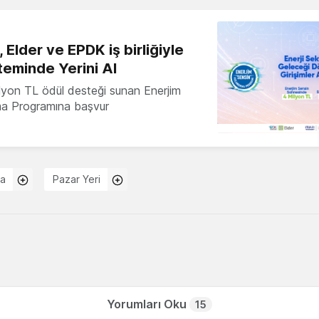
 Elder ve EPDK iş birliğiyle
teminde Yerini Al
milyon TL ödül desteği sunan Enerjim
ma Programına başvur
sa
Pazar Yeri
Yorumları Oku
15