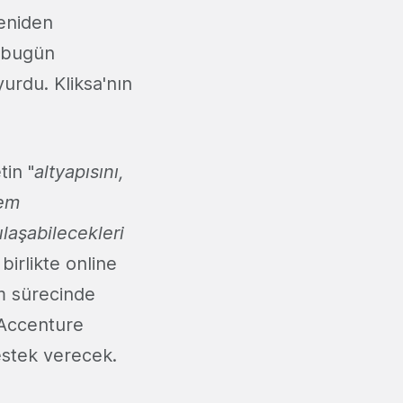
yeniden
, bugün
urdu. Kliksa'nın
tin "
altyapısını,
lem
laşabilecekleri
birlikte online
m sürecinde
 Accenture
estek verecek.