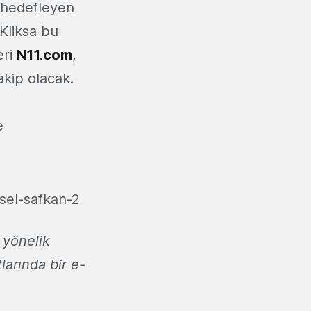
i hedefleyen
 Kliksa bu
eri
N11.com
,
akip olacak.
p
e
 yönelik
larında bir e-