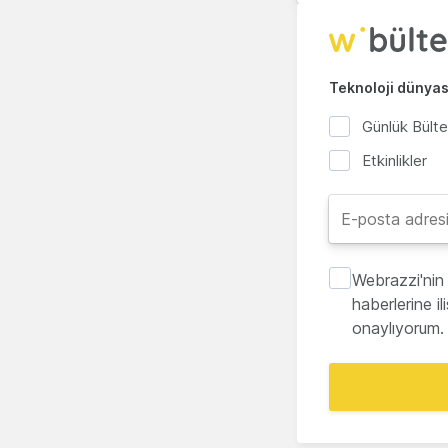
Teknoloji dünyası
Günlük Bült
Etkinlikler
Webrazzi'nin 
haberlerine i
onaylıyorum.