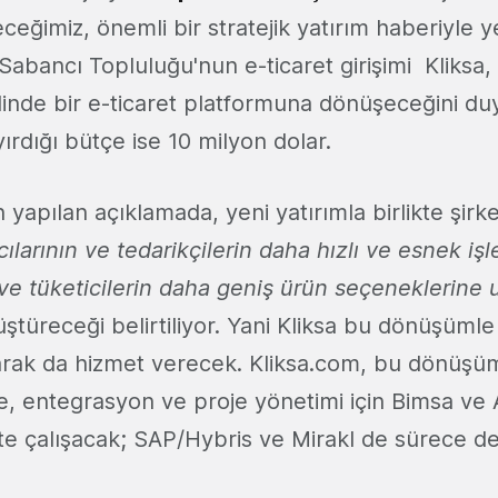
ceğimiz, önemli bir stratejik yatırım haberiyle 
abancı Topluluğu'nun e-ticaret girişimi Kliksa
inde bir e-ticaret platformuna dönüşeceğini duy
yırdığı bütçe ise 10 milyon dolar.
 yapılan açıklamada, yeni yatırımla birlikte şirke
cılarının ve tedarikçilerin daha hızlı ve esnek iş
ve tüketicilerin daha geniş ürün seçeneklerine u
ştüreceği belirtiliyor. Yani Kliksa bu dönüşümle 
larak da hizmet verecek. Kliksa.com, bu dönüşü
me, entegrasyon ve proje yönetimi için Bimsa ve
ikte çalışacak; SAP/Hybris ve Mirakl de sürece d