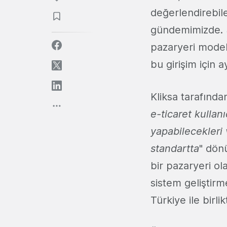
değerlendirebile
gündemimizde. S
pazaryeri model
bu girişim için a
Kliksa tarafından
e-ticaret kullanı
yapabilecekleri 
standartta
" dönü
bir pazaryeri o
sistem geliştir
Türkiye ile birl