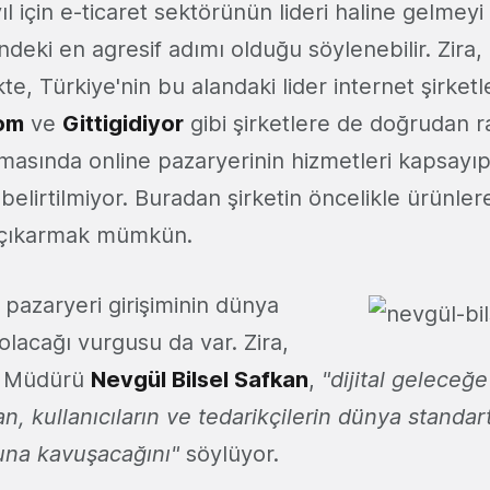
 için e-ticaret sektörünün lideri haline gelmey
ndeki en agresif adımı olduğu söylenebilir. Zira,
te, Türkiye'nin bu alandaki lider internet şirketl
om
ve
Gittigidiyor
gibi şirketlere de doğrudan r
amasında online pazaryerinin hizmetleri kapsayı
lirtilmiyor. Buradan şirketin öncelikle ürünler
 çıkarmak mümkün.
e pazaryeri girişiminin dünya
olacağı vurgusu da var. Zira,
el Müdürü
Nevgül Bilsel Safkan
,
"dijital geleceğe
an, kullanıcıların ve tedarikçilerin dünya standart
muna kavuşacağını"
söylüyor.