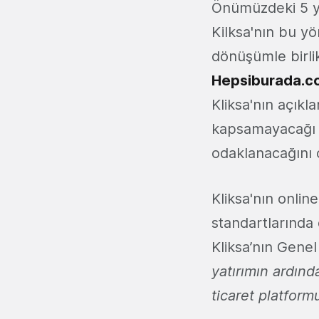
Önümüzdeki 5 yıl
Kilksa'nın bu yö
dönüşümle birlik
Hepsiburada.c
Kliksa'nın açıkl
kapsamayacağı be
odaklanacağını
Kliksa'nın onlin
standartlarında 
Kliksa’nın Gen
yatırımın ardınd
ticaret platfor