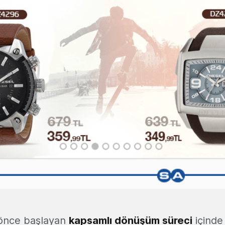
e önce başlayan
kapsamlı dönüşüm süreci
içinde