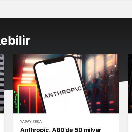
ebilir
YAPAY ZEKA
Anthropic, ABD’de 50 milyar