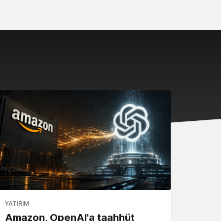
YATIRIM
Amazon, OpenAI'a taahhüt