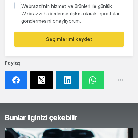
Webrazzi'nin hizmet ve ürünleri ile günlük
Webrazzi haberlerine ilişkin olarak epostalar
göndermesini onaylıyorum.
Seçimlerimi kaydet
Paylaş
Bunlar ilginizi çekebilir