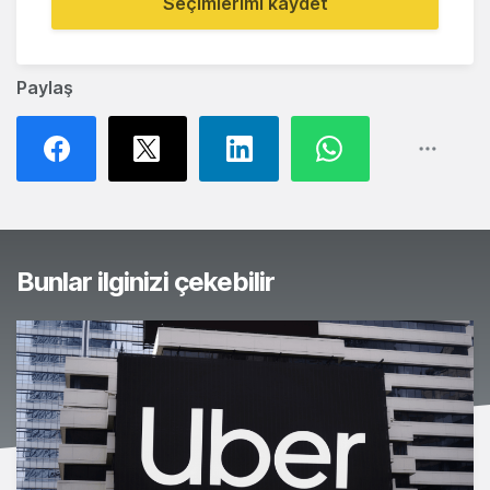
Seçimlerimi kaydet
Paylaş
Bunlar ilginizi çekebilir