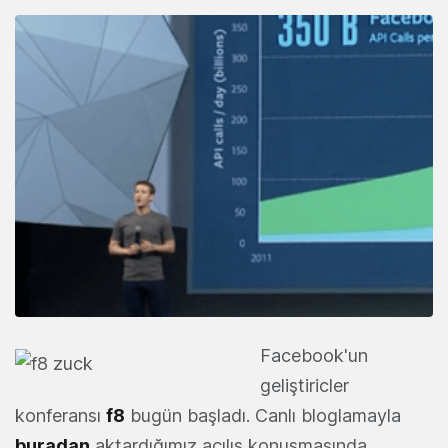
Facebook'un
geliştiricler
konferansı
f8
bugün başladı. Canlı bloglamayla
buradan
aktardığımız açılış konuşmasında