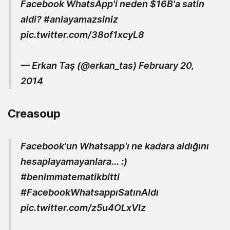
Facebook WhatsApp'i neden $16B'a satin
aldi?
#anlayamazsiniz
pic.twitter.com/38of1xcyL8
— Erkan Taş (@erkan_tas)
February 20,
2014
Creasoup
Facebook'un Whatsapp'ı ne kadara aldığını
hesaplayamayanlara... :)
#benimmatematikbitti
#FacebookWhatsappıSatınAldı
pic.twitter.com/z5u4OLxVlz