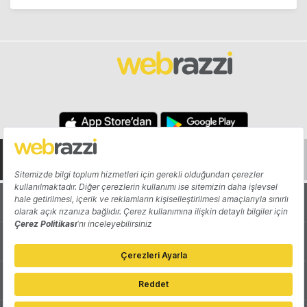
Hakkında
Yazarlar
Katkıda Bulun
Reklam
Girişiminizi Tanıtın
İletişim