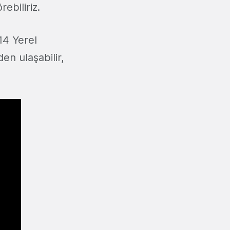
ebiliriz.
014 Yerel
den ulaşabilir,