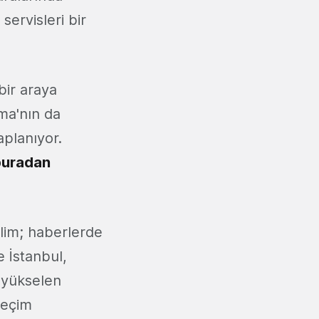
servisleri bir
bir araya
ama'nın da
vaplanıyor.
buradan
elim; haberlerde
 İstanbul,
 yükselen
seçim