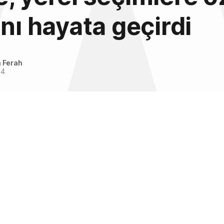
ını hayata geçirdi
 Ferah
14