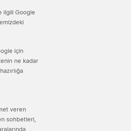
 ilgili Google
kemizdeki
ogle için
tenin ne kadar
hazırlığa
zmet veren
n sohbetleri,
aralarında