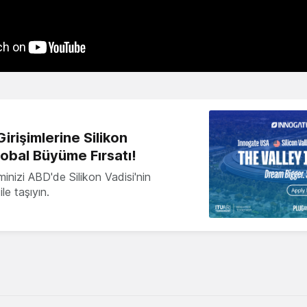
irişimlerine Silikon
lobal Büyüme Fırsatı!
minizi ABD'de Silikon Vadisi'nin
le taşıyın.