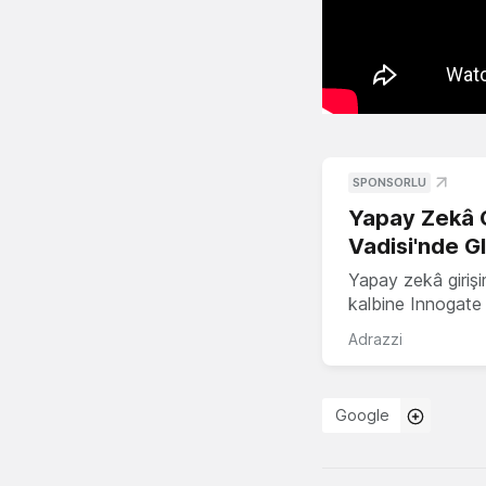
SPONSORLU
Yapay Zekâ G
Vadisi'nde G
Yapay zekâ girişi
kalbine Innogate i
Adrazzi
Google