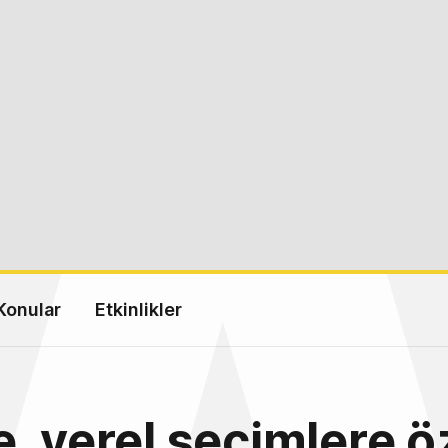
Konular
Etkinlikler
, yerel seçimlere ö