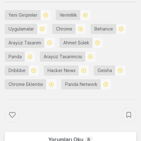
Yeni Girişimler
Verimlilik
Uygulamalar
Chrome
Behance
Arayüz Tasarımı
Ahmet Sülek
Panda
Arayüz Tasarimcisi
Dribbbe
Hacker News
Geisha
Chrome Eklentisi
Panda Network
Yorumları Oku
8