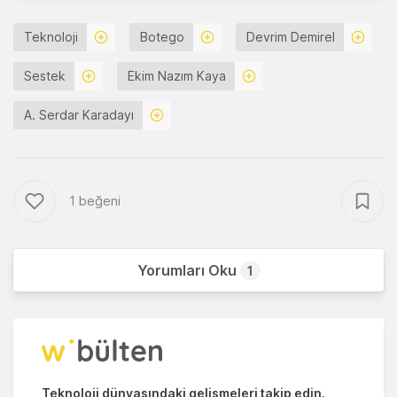
Teknoloji
Botego
Devrim Demirel
Sestek
Ekim Nazım Kaya
A. Serdar Karadayı
1 beğeni
Yorumları Oku
1
Teknoloji dünyasındaki gelişmeleri takip edin.