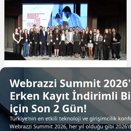
YATIRIM
Boost The Future'ın 7. dönem Demo
Day'inde sunum yapan 8 girişim
Candeğer Muradoğlu