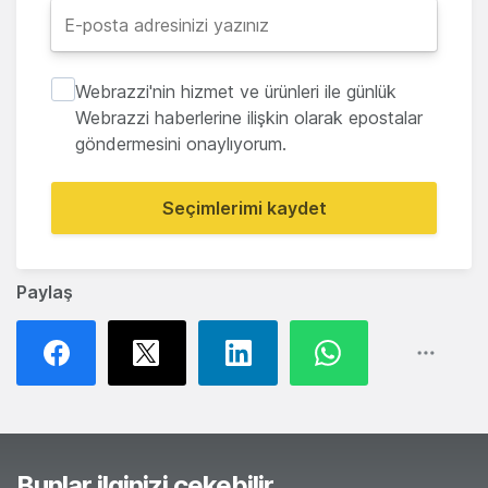
Webrazzi'nin hizmet ve ürünleri ile günlük
Webrazzi haberlerine ilişkin olarak epostalar
göndermesini onaylıyorum.
Seçimlerimi kaydet
Paylaş
Bunlar ilginizi çekebilir