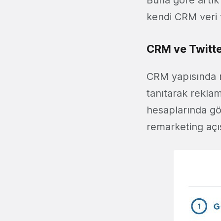
kendi CRM veri t
CRM ve Twitte
CRM yapısında re
tanıtarak rekla
hesaplarında gös
remarketing açıs