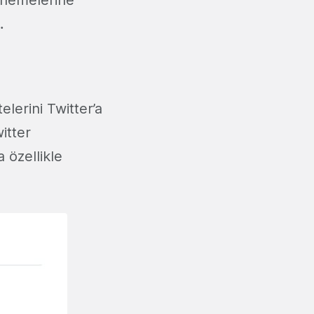
…
lerini Twitter’a
itter
 özellikle