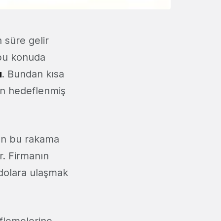
 süre gelir
 bu konuda
ı
. Bundan kısa
an hedeflenmiş
’ın bu rakama
r. Firmanın
dolara ulaşmak
flemelerine