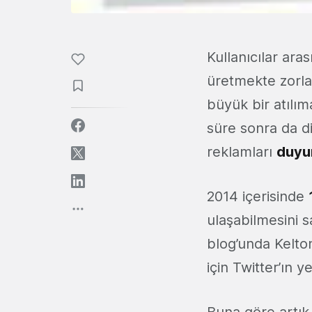
Kullanıcılar ar
üretmekte zorlan
büyük bir atılım
süre sonra da d
reklamları
duyu
2014 içerisinde
ulaşabilmesini s
blog’unda Kelto
için Twitter’ın 
Buna göre artık