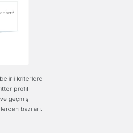
lirli kriterlere
tter profil
ı ve geçmiş
lerden bazıları.