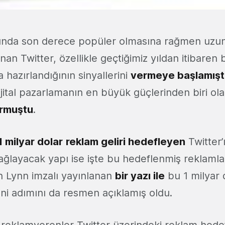
asında son derece popüler olmasına rağmen uzun
an Twitter, özellikle geçtiğimiz yıldan itibaren
a hazırlandığının sinyallerini
vermeye başlamışt
ijital pazarlamanın en büyük güçlerinden biri ol
rmuştu
.
1 milyar dolar
reklam geliri hedefleyen
Twitter
ağlayacak yapı ise işte bu hedeflenmiş reklamla
n Lynn imzalı yayınlanan
bir yazı ile
bu 1 milyar 
yeni adımını da resmen açıklamış oldu.
 reklamverenler Twitter üzerindeki reklam hede