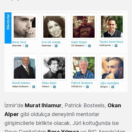
İzmir'de
Murat Ihlamur
, Patrick Bosteels,
Okan
Alper
gibi oldukça deneyimli mentorlar
girişimcilerle birlikte olacak. Jüri koltuğunda ise
Revo Capital'den
Bora Yılmaz
ve BIC Angels'dan