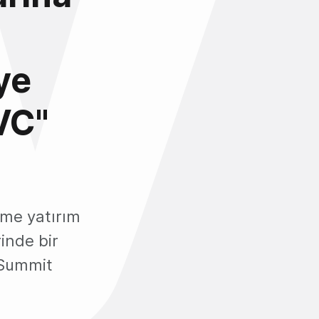
s
ye
VC"
ime yatırım
inde bir
 Summit