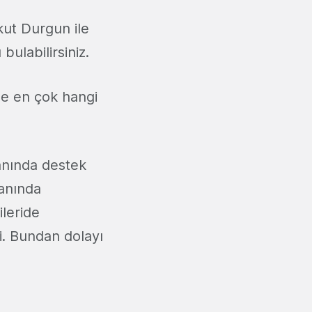
kut Durgun ile
bulabilirsiniz.
ze en çok hangi
lanında destek
lanında
ileride
i. Bundan dolayı