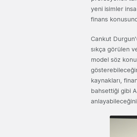
yeni isimler in
finans konusund
Cankut Durgun'
sıkça görülen ve
model söz konu
gösterebileceğim
kaynakları, fina
bahsettiği gibi
anlayabileceğini