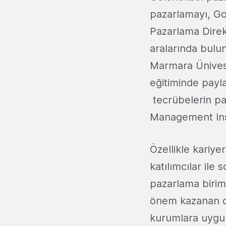
pazarlamayı, Go
Pazarlama Direk
aralarında bulu
Marmara Ünivesi
eğitiminde payla
tecrübelerin pa
Management Inst
Özellikle kariy
katılımcılar ile
pazarlama birim
önem kazanan dij
kurumlara uygul