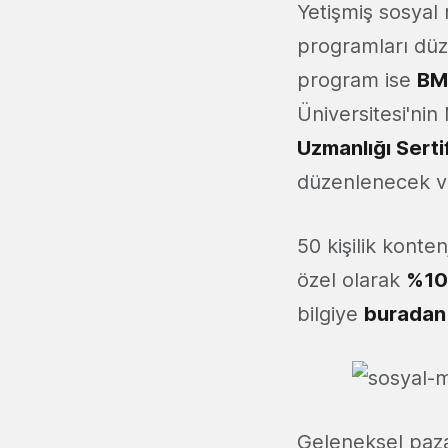
Yetişmiş sosyal 
programları düz
program ise
BM
Üniversitesi'ni
Uzmanlığı Serti
düzenlenecek ve
50 kişilik konte
özel olarak
%10 
bilgiye
buradan
Geleneksel pazar