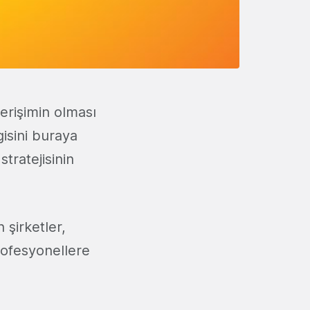
rişimin olması
gisini buraya
tratejisinin
şirketler,
profesyonellere