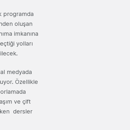
lik programda
rinden oluşan
anıma imkanına
eçtiği yolları
ilecek.
osyal medyada
uyor. Özellikle
aporlamada
aşım ve çift
çeken dersler