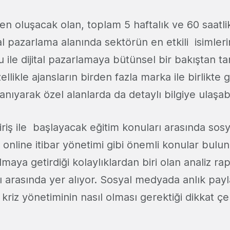
ten oluşacak olan, toplam 5 haftalık ve 60 saat
jital pazarlama alanında sektörün en etkili isimle
 ile dijital pazarlamaya bütünsel bir bakıştan t
llikle ajansların birden fazla marka ile birlikte g
nıyarak özel alanlarda da detaylı bilgiye ulaşab
e giriş ile başlayacak eğitim konuları arasında s
online itibar yönetimi gibi önemli konular bulun
lmaya getirdiği kolaylıklardan biri olan analiz r
ı arasında yer alıyor. Sosyal medyada anlık payl
le kriz yönetiminin nasıl olması gerektiği dikkat 