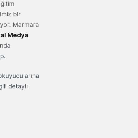
eğitim
imiz bir
iyor. Marmara
al Medya
ında
p.
kuyucularına
ili detaylı