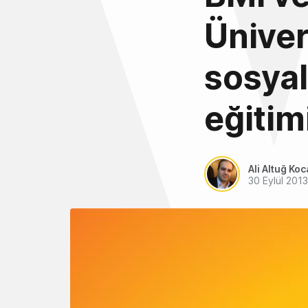
Üniver
sosya
eğitim
Ali Altuğ Koc
30 Eylül 2013