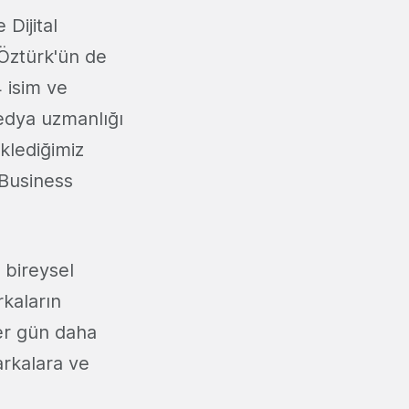
e Dijital
Öztürk'ün de
 isim ve
edya uzmanlığı
eklediğimiz
 Business
 bireysel
rkaların
her gün daha
arkalara ve