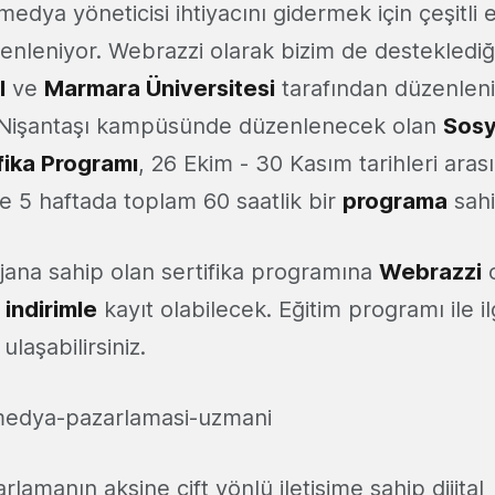
medya yöneticisi ihtiyacını gidermek için çeşitli 
enleniyor. Webrazzi olarak bizim de desteklediğ
I
ve
Marmara Üniversitesi
tarafından düzenlen
n Nişantaşı kampüsünde düzenlenecek olan
Sosy
fika Programı
, 26 Ekim - 30 Kasım tarihleri aras
 5 haftada toplam 60 saatlik bir
programa
sahi
njana sahip olan sertifika programına
Webrazzi
o
indirimle
kayıt olabilecek. Eğitim programı ile ilg
ulaşabilirsiniz.
lamanın aksine çift yönlü iletişime sahip dijital