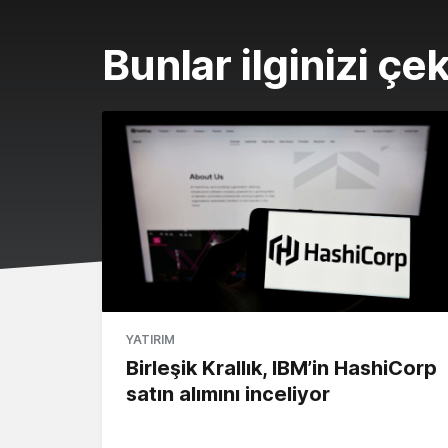
Bunlar ilginizi çek
YATIRIM
Birleşik Krallık, IBM’in HashiCorp
satın alımını inceliyor