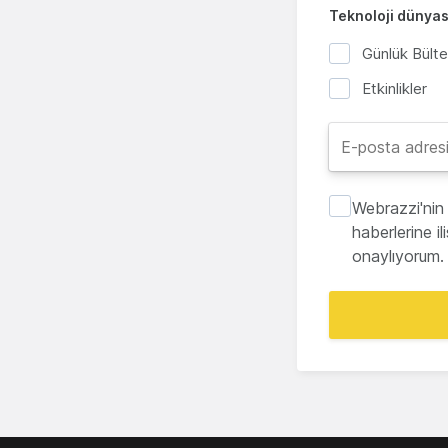
Teknoloji dünyası
Günlük Bült
Etkinlikler
Webrazzi'nin 
haberlerine i
onaylıyorum.