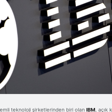
li teknoloji şirketlerinden biri olan
IBM
, açık 