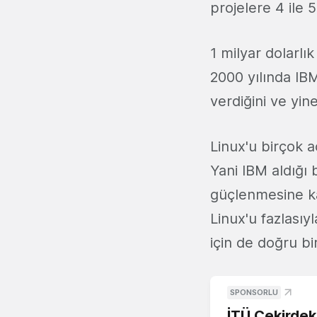
projelere 4 ile 
1 milyar dolarlık
2000 yılında IBM
verdiğini ve yine
Linux'u birçok a
Yani IBM aldığı 
güçlenmesine kat
Linux'u fazlasıy
için de doğru bi
SPONSORLU
İTÜ Çekirdek,