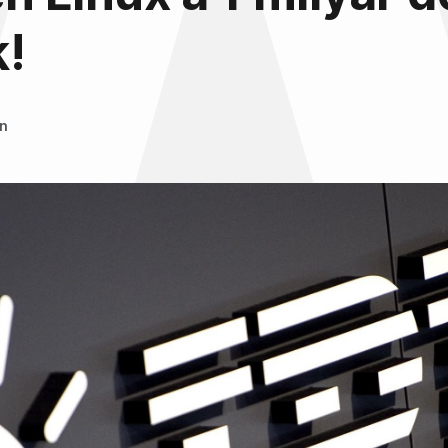
k!
an