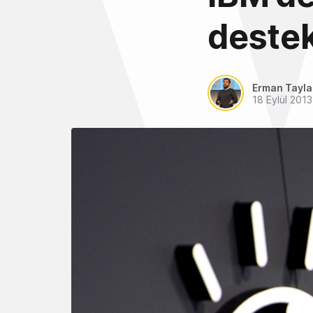
deste
Erman Tayl
18 Eylül 2013