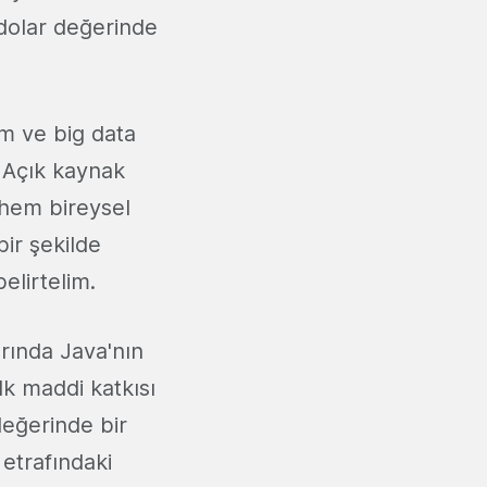
 dolar değerinde
im ve big data
. Açık kaynak
i hem bireysel
ir şekilde
belirtelim.
rında Java'nın
lk maddi katkısı
 değerinde bir
etrafındaki