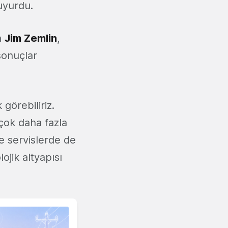
uyurdu.
n
Jim Zemlin
,
sonuçlar
görebiliriz.
 çok daha fazla
e servislerde de
ojik altyapısı