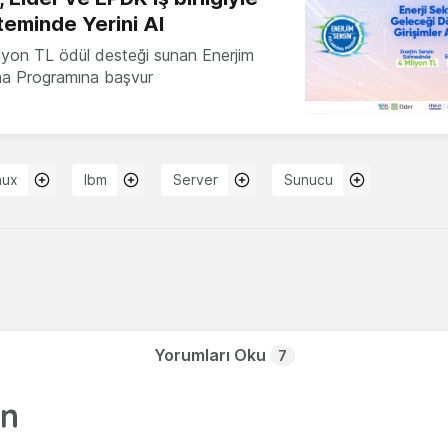
teminde Yerini Al
milyon TL ödül desteği sunan Enerjim
ma Programına başvur
nux
Ibm
Server
Sunucu
Yorumları Oku
7