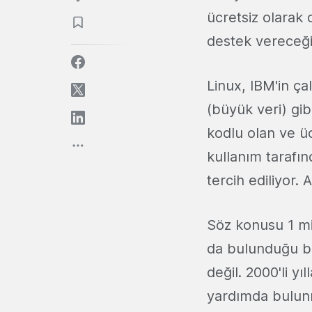
ücretsiz olarak d
destek vereceği
Linux, IBM'in ça
(büyük veri) gib
kodlu olan ve üc
kullanım tarafı
tercih ediliyor. 
Söz konusu 1 mi
da bulunduğu bir
değil. 2000'li y
yardımda bulunm