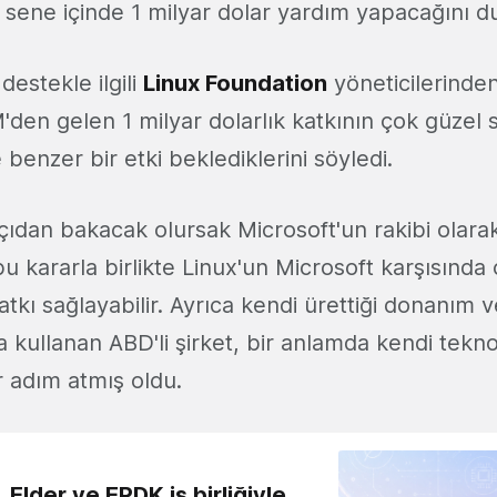
5 sene içinde 1 milyar dolar yardım yapacağını d
 destekle ilgili
Linux Foundation
yöneticilerinde
'den gelen 1 milyar dolarlık katkının çok güzel 
 benzer bir etki beklediklerini söyledi.
çıdan bakacak olursak Microsoft'un rakibi olarak 
bu kararla birlikte Linux'un Microsoft karşısında
kı sağlayabilir. Ayrıca kendi ürettiği donanım v
la kullanan ABD'li şirket, bir anlamda kendi teknol
r adım atmış oldu.
 Elder ve EPDK iş birliğiyle