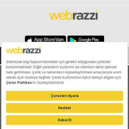
Hakkında
Yazarlar
Katkıda Bulun
Reklam
Girişiminizi Tanıtın
İletişim
Çerez Tercihleri
Gizlilik Politikası