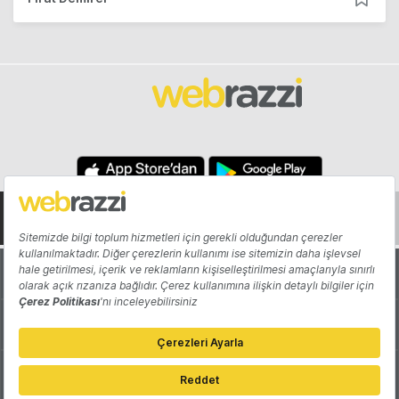
Hakkında
Yazarlar
Katkıda Bulun
Reklam
Girişiminizi Tanıtın
İletişim