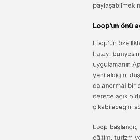
paylaşabilmek
Loop'un önü a
Loop'un özellik
hatayı bünyesin
uygulamanın App
yeni aldığını d
da anormal bir 
derece açık old
çıkabileceğini sö
Loop başlangıç o
eğitim, turizm v