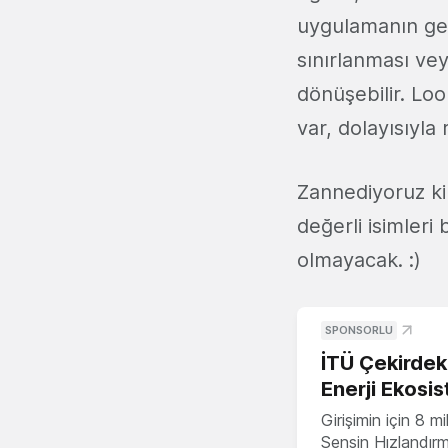
uygulamanın gel
sınırlanması vey
dönüşebilir. Loo
var, dolayısıyla
Zannediyoruz ki
değerli isimler
olmayacak. :)
SPONSORLU
İTÜ Çekirdek,
Enerji Ekosis
Girişimin için 8 
Sensin Hızlandır