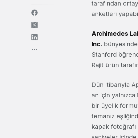
tarafından orta
anketleri yapabi
Archimedes La
Inc.
bünyesinde 
Stanford öğrenc
Rajit ürün taraf
Dün itibarıyla A
an için yalnızca
bir üyelik formu
temanız eşliğind
kapak fotoğrafı 
saniyeler içind