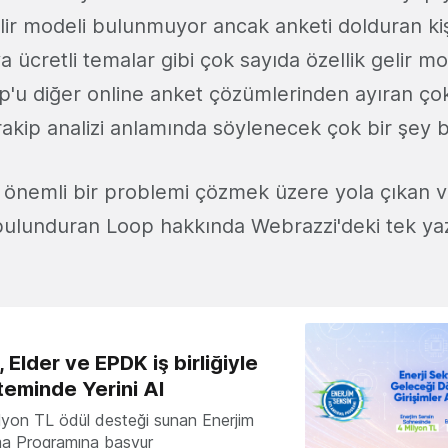
ir modeli bulunmuyor ancak anketi dolduran kişi
a ücretli temalar gibi çok sayıda özellik gelir m
p'u diğer online anket çözümlerinden ayıran çok
 rakip analizi anlamında söylenecek çok bir şey
 önemli bir problemi çözmek üzere yola çıkan v
i bulunduran Loop hakkında Webrazzi'deki tek ya
 Elder ve EPDK iş birliğiyle
teminde Yerini Al
milyon TL ödül desteği sunan Enerjim
ma Programına başvur