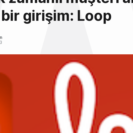
bir girişim: Loop
an
3