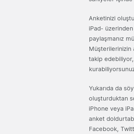
Anketinizi oluşt
iPad- üzerinden 
paylaşmanız müm
Müşterilerinizi
takip edebiliyor,
kurabiliyorsunuz
Yukarıda da söyl
oluşturduktan s
iPhone veya iPa
anket doldurtabi
Facebook, Twitt