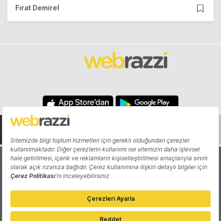
Fırat Demirel
Hakkında
Yazarlar
Katkıda Bulun
Reklam
Girişiminizi Tanıtın
İletişim