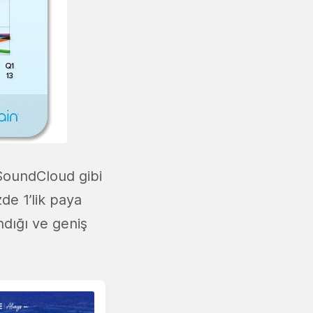
 SoundCloud gibi
e 1’lik paya
ndığı ve geniş