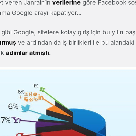
t veren Janrain’in
verilerine
göre Facebook sos
i ama Google arayı kapatıyor…
 gibi Google, sitelere kolay giriş için bu yılın b
urmuş
ve ardından da iş birlikleri ile bu alandak
ik
adımlar atmıştı
.