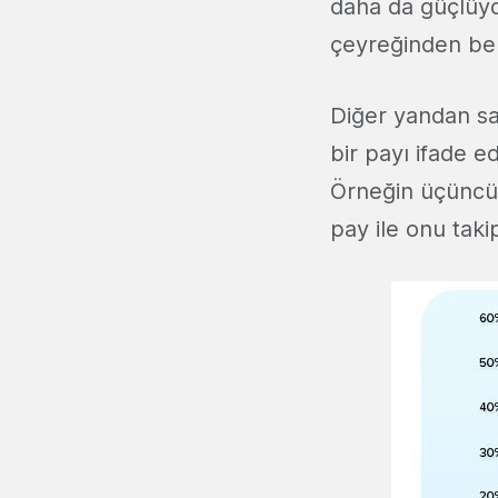
daha da güçlüyd
çeyreğinden be
Diğer yandan sa
bir payı ifade e
Örneğin üçüncü
pay ile onu taki