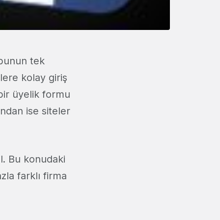
bunun tek
elere kolay giriş
 bir üyelik formu
ndan ise siteler
l. Bu konudaki
la farklı firma