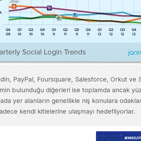
edIn, PayPal, Foursquare, Salesforce, Orkut ve
ismin bulunduğu
diğerleri
ise toplamda ancak yüzd
ada yer alanların genellikle niş konulara odakla
 sadece kendi kitlelerine ulaşmayı hedefliyorlar.