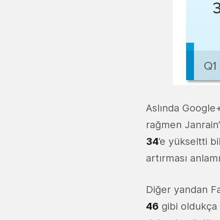
Aslında Google+
rağmen Janrain’
34
’e yükseltti 
artırması anlamı
Diğer yandan Fa
46
gibi oldukça