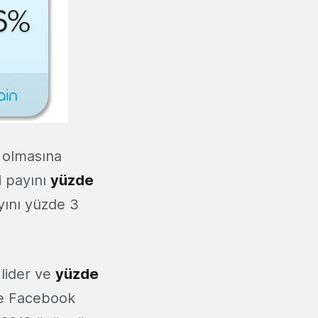
 olmasına
i payını
yüzde
ayını yüzde 3
 lider ve
yüzde
te Facebook