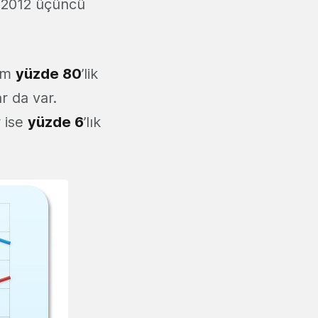
e 2012 üçüncü
lam
yüzde 80
’lik
r da var.
r ise
yüzde 6
’lık