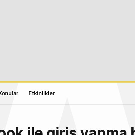
Konular
Etkinlikler
ok ile giriş yapma 