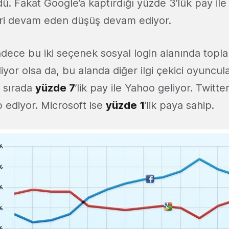
ü. Fakat Google’a kaptırdığı yüzde 3’lük pay il
ri devam eden düşüş devam ediyor.
dece bu iki seçenek sosyal login alanında top
diyor olsa da, bu alanda diğer ilgi çekici oyuncula
 sırada
yüzde 7
’lik pay ile Yahoo geliyor. Twitte
p ediyor. Microsoft ise
yüzde 1
’lik paya sahip.