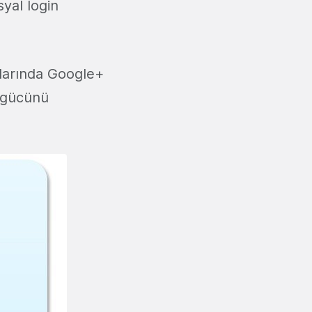
yal login
aşlarında Google+
i gücünü