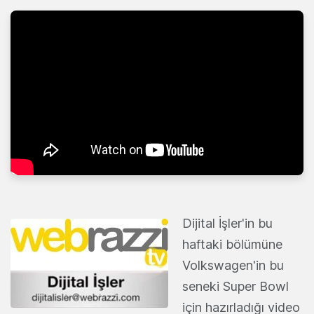
Dijital İşler'in bu
haftaki bölümüne
Volkswagen'in bu
seneki Super Bowl
için hazırladığı video