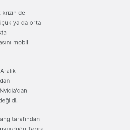
krizin de
üçük ya da orta
kta
asını mobil
Aralık
ndan
 Nvidia'dan
eğildi.
ang tarafından
 duyurduğu Tegra