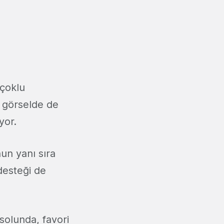
 çoklu
i görselde de
yor.
nun yanı sıra
desteği de
solunda, favori