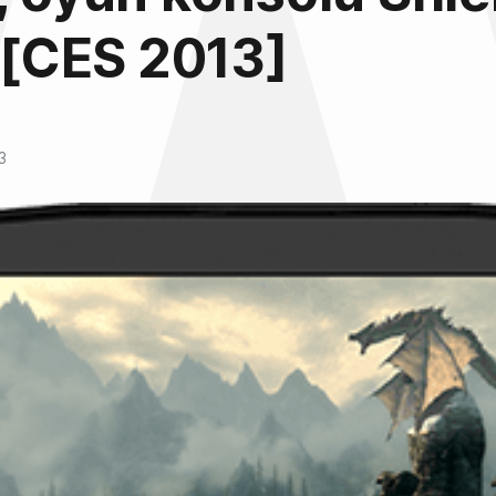
ı [CES 2013]
3