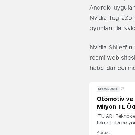
Android uygulama
Nvidia TegraZone
oyunları da Nvi
Nvidia Shiled'ın
resmi web sites
haberdar edilmek
SPONSORLU
Otomotiv ve M
Milyon TL Öd
İTÜ ARI Teknokent
teknolojilerine y
Adrazzi