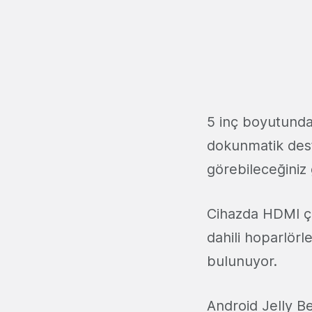
5 inç boyutunda
dokunmatik dest
görebileceğiniz 
Cihazda HDMI çık
dahili hoparlörl
bulunuyor.
Android Jelly B