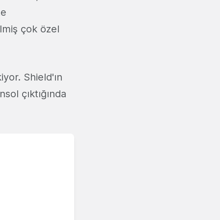
te
ilmiş çok özel
yor. Shield'ın
nsol çıktığında