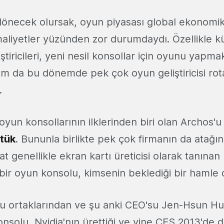
önecek olursak, oyun piyasası global ekonomik 
 maliyetler yüzünden zor durumdaydı. Özellikle k
iştiricileri, yeni nesil konsollar için oyunu yapma
am da bu dönemde pek çok oyun geliştiricisi rot
.
oyun konsollarının ilklerinden biri olan Archos'u 
tük
. Bununla birlikte pek çok firmanın da atağı
t genellikle ekran kartı üreticisi olarak tanınan
bir oyun konsolu, kimsenin beklediği bir hamle d
cu ortaklarından ve şu anki CEO'su Jen-Hsun Hu
konsolu, Nvidia'nın ürettiği ve yine CES 2013'de