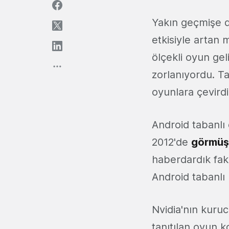
Yakın geçmişe d
etkisiyle artan
ölçekli oyun gel
zorlanıyordu. T
oyunlara çevirdi
Android tabanlı 
2012'de
görmüş
haberdardık faka
Android tabanlı 
Nvidia'nın kuru
tanıtılan oyun 