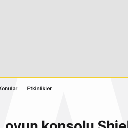
Konular
Etkinlikler
, oyun konsolu Shiel