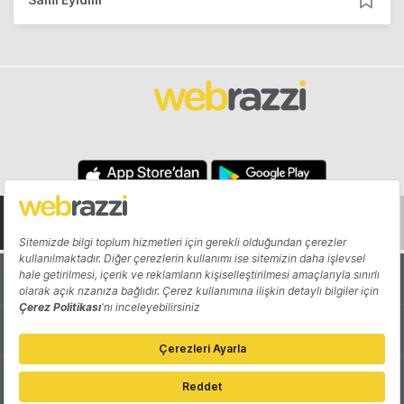
Hakkında
Yazarlar
Katkıda Bulun
Reklam
Girişiminizi Tanıtın
İletişim