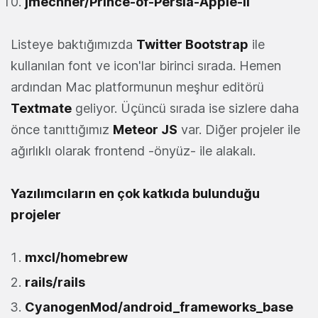
jmechner/Prince-of-Persia-Apple-II
Listeye baktığımızda
Twitter Bootstrap
ile
kullanılan font ve icon'lar birinci sırada. Hemen
ardından Mac platformunun meşhur editörü
Textmate
geliyor. Üçüncü sırada ise sizlere daha
önce tanıttığımız
Meteor JS
var. Diğer projeler ile
ağırlıklı olarak frontend -önyüz- ile alakalı.
Yazılımcıların en çok katkıda bulunduğu
projeler
mxcl/homebrew
rails/rails
CyanogenMod/android_frameworks_base