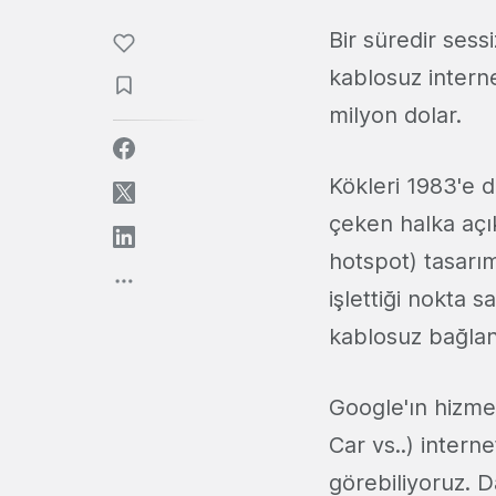
Bir süredir sess
kablosuz interne
milyon dolar.
Kökleri 1983'e
çeken halka açık
hotspot) tasarı
işlettiği nokta 
kablosuz bağlant
Google'ın hizme
Car vs..) intern
görebiliyoruz. 