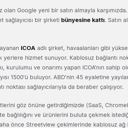
iz olan Google yeni bir satın almayla karşımızd
t sağlayıcısı bir şirketi
bünyesine kattı
. Satın 
 dayanan
ICOA
adlı şirket, havaalanları gibi yükse
 yerlere hizmet sunuyor. Kablosuz bağlantı nokt
mı, kurulumu ve onarımı yapan ICOA'nın sahip o
sayısı 1500'ü buluyor. ABD'nin 45 eyaletine yayılan
ı noktası sağlayıcılarıyla da beraber çalışıyor.
tlerini göz önüne getirdiğimizde (SaaS, Chrom
ete bağlılığını ve ürünlerini buluta çekmek istedi
Daha önce Streetview çekimlerinde kablosuz ağ 