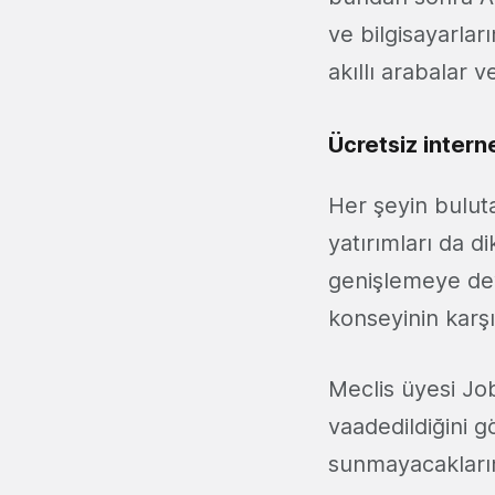
ve bilgisayarlar
akıllı arabalar v
Ücretsiz intern
Her şeyin buluta
yatırımları da di
genişlemeye de
konseyinin karşı
Meclis üyesi Job
vaadedildiğini g
sunmayacaklarını