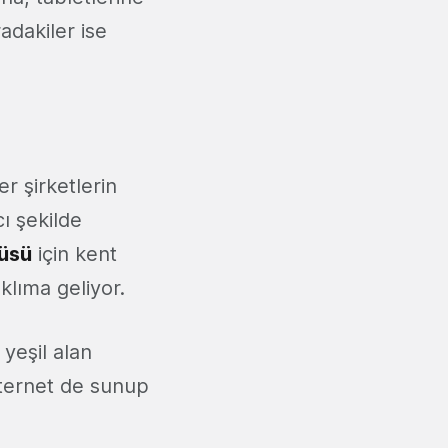
adakiler ise
r şirketlerin
cı şekilde
üsü
için kent
klıma geliyor.
yeşil alan
internet de sunup