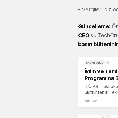
- Vergileri biz ö
Güncelleme:
Ö
CEO
'su TechCru
basın bültenini
SPONSORLU
İklim ve Temi
Programına 
İTÜ ARI Teknoke
Sürdürülebilir Te
Adrazzi