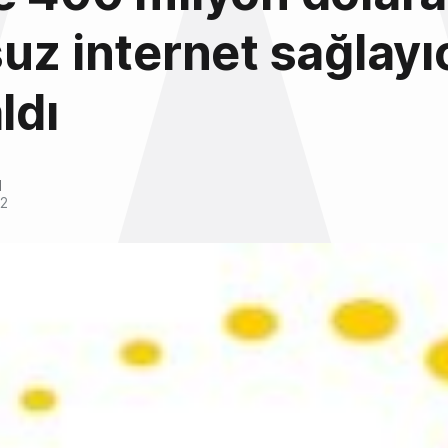
uz internet sağlayıc
ldı
l
12