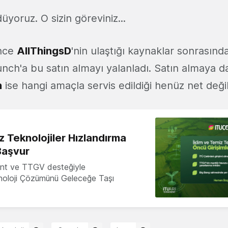
düyoruz. O sizin göreviniz...
nce
AllThingsD
'nin ulaştığı kaynaklar sonrasınd
nch'a bu satın almayı yalanladı. Satın almaya d
n
ise hangi amaçla servis edildiği henüz net değil
z Teknolojiler Hızlandırma
Başvur
nt ve TTGV desteğiyle
knoloji Çözümünü Geleceğe Taşı