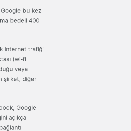
a. Google bu kez
alma bedeli 400
k internet trafiği
ası (wi-fi
lduğu veya
 şirket, diğer
ebook, Google
ğini açıkça
bağlantı