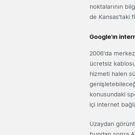
noktalarının bil
de Kansas'taki f
Google'ın inte
2006'da merkezi
ücretsiz kablos
hizmeti halen sü
genişletebilece
konusundaki sp
içi internet bağ
Uzaydan görüntü
bundan sonra ABD