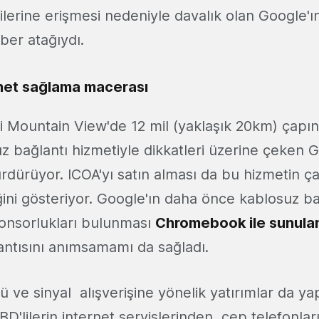
gilerine erişmesi nedeniyle davalık olan Google'
iber atağıydı.
rnet sağlama macerası
 Mountain View'de 12 mil (yaklaşık 20km) çapın
uz bağlantı hizmetiyle dikkatleri üzerine çeken 
rdürüyor. ICOA'yı satın alması da bu hizmetin ça
ğini gösteriyor. Google'ın daha önce kablosuz ba
onsorlukları bulunması
Chromebook ile sunula
lantısını anımsamamı da sağladı.
 ve sinyal alışverişine yönelik yatırımlar da y
'lilerin internet servislerinden, cep telefonları