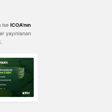
a ise
ICOA'nın
air yayınlanan
.