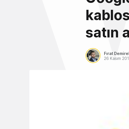
kablos
satın a
Fırat Demire
26 Kasım 20