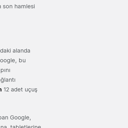
ın son hamlesi
daki alanda
Google, bu
pını
ğlantı
n
12 adet uçuş
apan Google,
na, tabletlerine