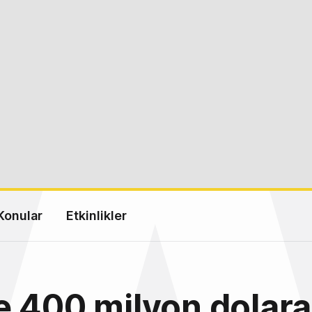
Konular
Etkinlikler
 400 milyon dolara