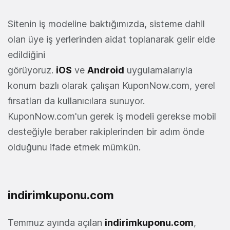
Sitenin iş modeline baktığımızda, sisteme dahil
olan üye iş yerlerinden aidat toplanarak gelir elde
edildiğini
görüyoruz.
iOS
ve
Android
uygulamalarıyla
konum bazlı olarak çalışan KuponNow.com, yerel
fırsatları da kullanıcılara sunuyor.
KuponNow.com'un gerek iş modeli gerekse mobil
desteğiyle beraber rakiplerinden bir adım önde
olduğunu ifade etmek mümkün.
indirimkuponu.com
Temmuz ayında açılan
indirimkuponu.com
,