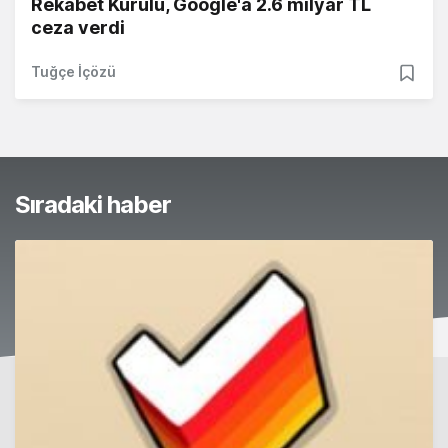
Rekabet Kurulu, Google'a 2.6 milyar TL
ceza verdi
Tuğçe İçözü
Sıradaki haber