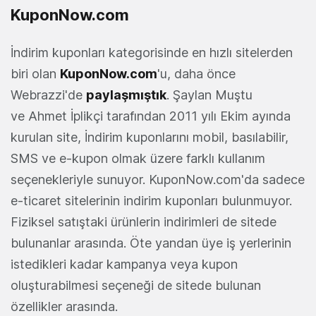
KuponNow.com
İndirim kuponları kategorisinde en hızlı sitelerden
biri olan
KuponNow.com
'u, daha önce
Webrazzi'de
paylaşmıştık
. Şaylan Muştu
ve Ahmet İplikçi tarafından 2011 yılı Ekim ayında
kurulan site, İndirim kuponlarını mobil, basılabilir,
SMS ve e-kupon olmak üzere farklı kullanım
seçenekleriyle sunuyor. KuponNow.com'da sadece
e-ticaret sitelerinin indirim kuponları bulunmuyor.
Fiziksel satıştaki ürünlerin indirimleri de sitede
bulunanlar arasında. Öte yandan üye iş yerlerinin
istedikleri kadar kampanya veya kupon
oluşturabilmesi seçeneği de sitede bulunan
özellikler arasında.