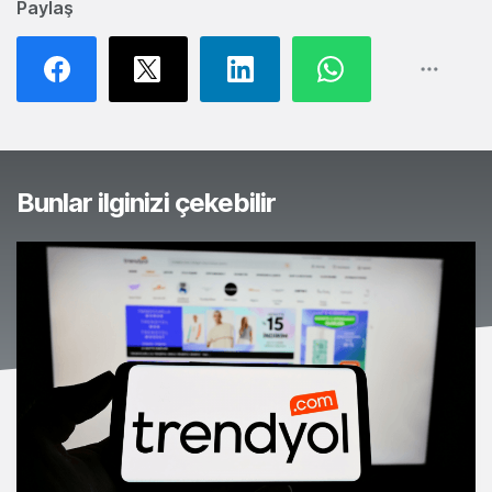
Paylaş
Bunlar ilginizi çekebilir