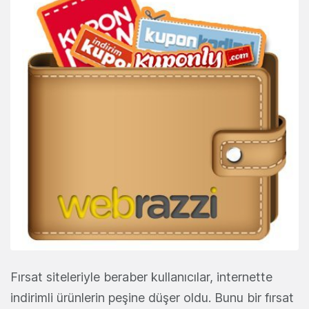
Fırsat siteleriyle beraber kullanıcılar, internette
indirimli ürünlerin peşine düşer oldu. Bunu bir fırsat