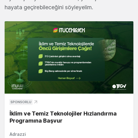
hayata geçirebileceğini söyleyelim.
SPONSORLU
İklim ve Temiz Teknolojiler Hızlandırma
Programına Başvur
Adrazzi