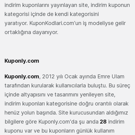
indirim kuponlarını yayınlayan site, indirim kuponun
kategorisi içinde de kendi kategorisini
yaratıyor. KuponKodlari.com'un iş modeliyse gelir
ortaklığına dayanıyor.
Kuponly.com
Kuponly.com
, 2012 yılı Ocak ayında Emre Ulam
tarafından kurularak kullanıcılarla buluştu. Bu süreç
içinde altyapısını ve tasarımını yenileyen site,
indirim kuponları kategorisine doğru orantılı olarak
henüz yolun başında. Site kurucusundan aldığımız
bilgilere göre Kuponly.com'da şu anda
28
indirim
kuponu var ve bu kuponların günlük kullanım