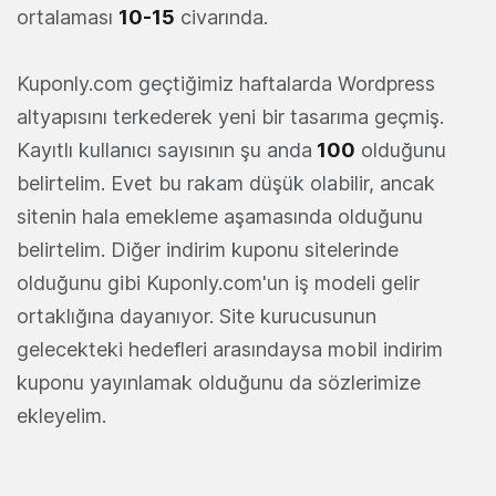
ortalaması
10-15
civarında.
Kuponly.com geçtiğimiz haftalarda Wordpress
altyapısını terkederek yeni bir tasarıma geçmiş.
Kayıtlı kullanıcı sayısının şu anda
100
olduğunu
belirtelim. Evet bu rakam düşük olabilir, ancak
sitenin hala emekleme aşamasında olduğunu
belirtelim. Diğer indirim kuponu sitelerinde
olduğunu gibi Kuponly.com'un iş modeli gelir
ortaklığına dayanıyor. Site kurucusunun
gelecekteki hedefleri arasındaysa mobil indirim
kuponu yayınlamak olduğunu da sözlerimize
ekleyelim.