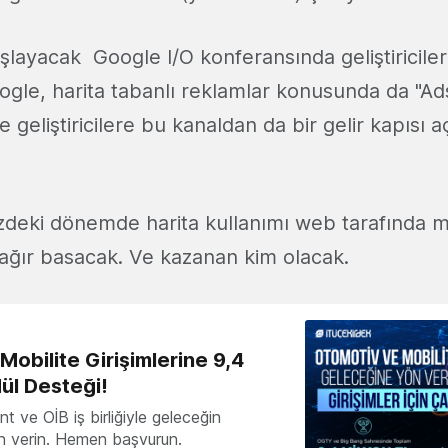
şlayacak Google I/O konferansında geliştiriciler
ogle, harita tabanlı reklamlar konusunda da "A
e geliştiricilere bu kanaldan da bir gelir kapısı aç
deki dönemde harita kullanımı web tarafında m
 ağır basacak. Ve kazanan kim olacak.
obilite Girişimlerine 9,4
ül Desteği!
 ve OİB iş birliğiyle geleceğin
ön verin. Hemen başvurun.