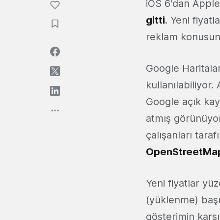
iOS 6'dan Apple
gitti
. Yeni fiyat
reklam konusun
Google Haritalar
kullanılabiliyo
Google açık kay
atmış görünüyor.
çalışanları tara
OpenStreetMa
Yeni fiyatlar yü
(yüklenme) başı
gösterimin karşıl