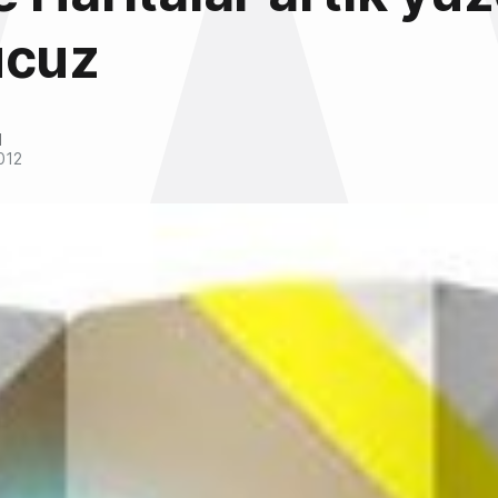
ucuz
l
012