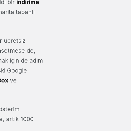
di bir
indirime
harita tabanlı
r ücretsiz
ahsetmese de,
mak için de adım
ski Google
Box
ve
gösterim
e, artık 1000