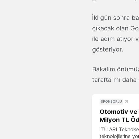
İki gün sonra ba
çıkacak olan Go
ile adım atıyor v
gösteriyor.
Bakalım önümüz
tarafta mı daha
SPONSORLU
Otomotiv ve M
Milyon TL Öd
İTÜ ARI Teknokent
teknolojilerine y