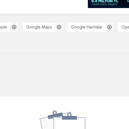
pple
Google Maps
Google Haritalar
Ope