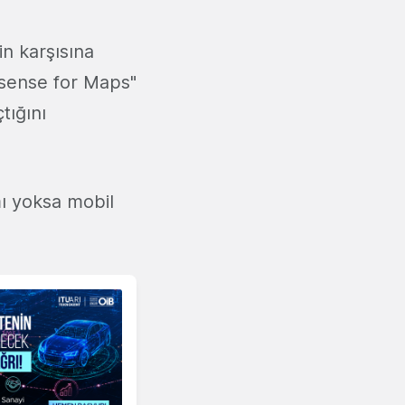
in karşısına
dsense for Maps"
tığını
ı yoksa mobil