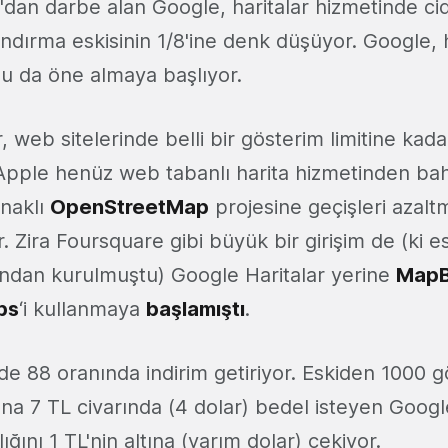
'dan darbe alan Google, haritalar hizmetinde cid
landırma eskisinin 1/8'ine denk düşüyor. Google, 
u da öne almaya başlıyor.
, web sitelerinde belli bir gösterim limitine kada
r. Apple henüz web tabanlı harita hizmetinden b
naklı
OpenStreetMap
projesine geçişleri azalt
 Zira Foursquare gibi büyük bir girişim de (ki e
fından kurulmuştu) Google Haritalar yerine
Map
ps
‘i kullanmaya
başlamıştı
.
zde 88 oranında indirim getiriyor. Eskiden 1000 
na 7 TL civarında (4 dolar) bedel isteyen Googl
ığını 1 TL'nin altına (yarım dolar) çekiyor.