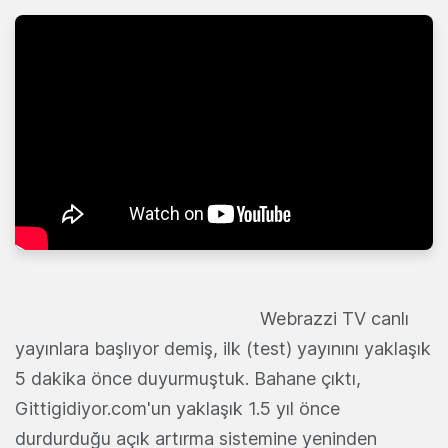
Webrazzi TV canlı
yayınlara başlıyor demiş, ilk (test) yayınını yaklaşık
5 dakika önce duyurmuştuk. Bahane çıktı,
Gittigidiyor.com'un yaklaşık 1.5 yıl önce
durdurduğu açık artırma sistemine yeninden