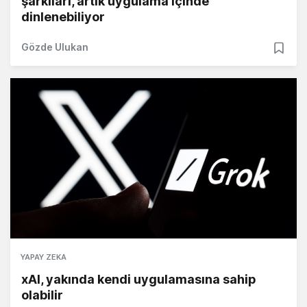
şarkıları, artık uygulama içinde
dinlenebiliyor
Gözde Ulukan
YAPAY ZEKA
xAI, yakında kendi uygulamasına sahip
olabilir