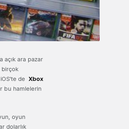
a açık ara pazar
n birçok
n iOS'te de
Xbox
ar bu hamlelerin
oyun, oyun
r dolarlık