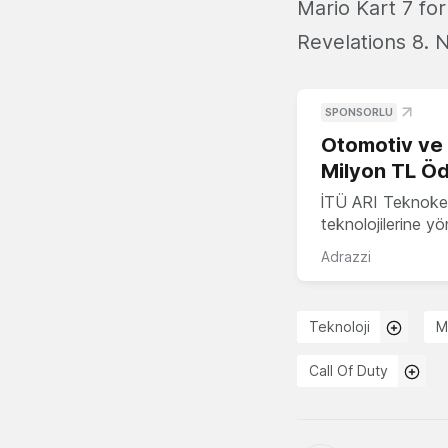
Mario Kart 7 for
Revelations 8. 
SPONSORLU
Otomotiv ve M
Milyon TL Öd
İTÜ ARI Teknokent
teknolojilerine y
Adrazzi
Teknoloji
M
Call Of Duty