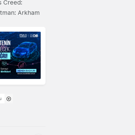
s Creed:
Batman: Arkham
u