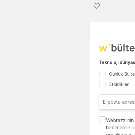
Teknoloji dünyası
Günlük Bült
Etkinlikler
Webrazzi'nin 
haberlerine i
onaylıyorum.