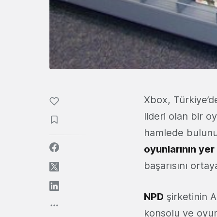
Xbox, Türkiye’d
lideri olan bir 
hamlede bulunuy
oyunlarının yer
başarısını ortay
NPD
şirketinin 
konsolu ve oyun