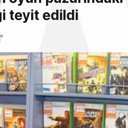
ği teyit edildi
it
2