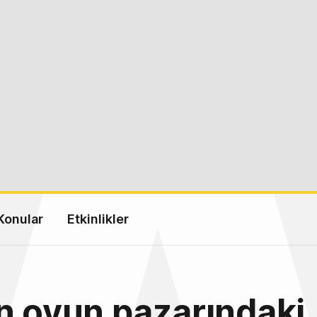
Konular
Etkinlikler
n oyun pazarındaki