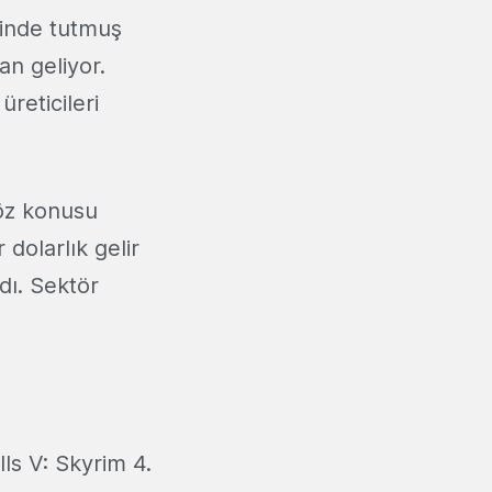
linde tutmuş
an geliyor.
reticileri
öz konusu
dolarlık gelir
dı. Sektör
ls V: Skyrim 4.