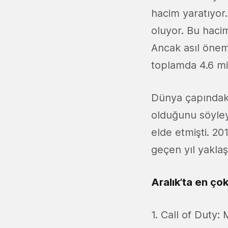
hacim yaratıyor
oluyor. Bu hacim
Ancak asıl öneml
toplamda 4.6 mil
Dünya çapındaki
olduğunu söyleye
elde etmişti. 20
geçen yıl yaklaş
Aralık’ta en ço
1. Call of Duty: