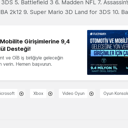
 3DS 5. Battlefield 3 6. Madden NFL 7. Assassin’
NBA 2k12 9. Super Mario 3D Land for 3DS 10. 
obilite Girişimlerine 9,4
ül Desteği!
 ve OİB iş birliğiyle geleceğin
ön verin. Hemen başvurun.
icrosoft
Xbox
Video Oyun
Oyun Konsol