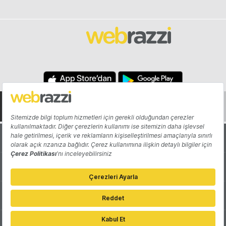
Hakkında
Yazarlar
Katkıda Bulun
Reklam
Girişiminizi Tanıtın
İletişim
Çerez Tercihleri
Gizlilik Politikası