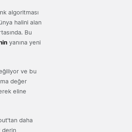
nk algoritması
ünya halini alan
ortasında. Bu
nin
yanına yeni
eğiliyor ve bu
atma değer
erek eline
out'tan daha
 derin