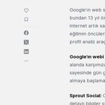
Google'ın web s
bundan 13 yıl ön
internet artık s
eğilimin öncüler
profil analiz ara
Google'ın webi 
alanda karşımıza
sayesinde gün ge
almaya başlamas
Sprout Social
:
O
detaylı bilgiler