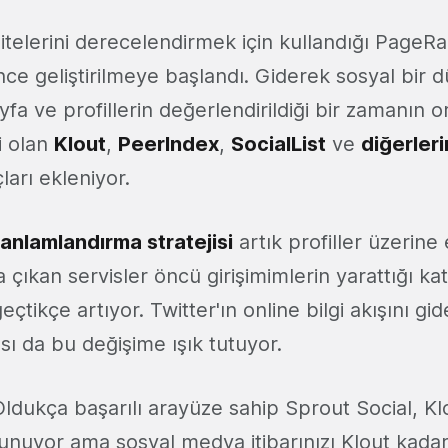
itelerini derecelendirmek için kullandığı PageRa
ce geliştirilmeye başlandı. Giderek sosyal bir d
ayfa ve profillerin değerlendirildiği bir zamanın 
i olan
Klout
,
PeerIndex
,
SocialList
ve
diğerleri
çları ekleniyor.
anlamlandırma stratejisi
artık profiller üzerine 
 çıkan servisler öncü girişimimlerin yarattığı k
çtikçe artıyor. Twitter'ın online bilgi akışını gid
ı da bu değişime ışık tutuyor.
ldukça başarılı arayüze sahip Sprout Social, Kl
 sunuyor ama sosyal medya itibarınızı Klout kadar