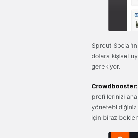
Sprout Social'ı
dolara kişisel ü
gerekiyor.
Crowdbooster
profillerinizi a
yönetebildiğini
için biraz bekle