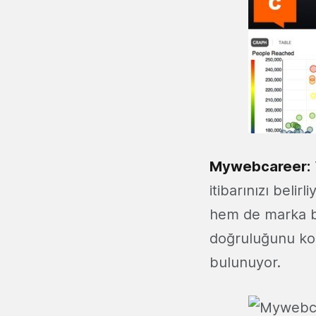
Mywebcareer
:
itibarınızı beli
hem de marka bili
doğruluğunu kon
bulunuyor.