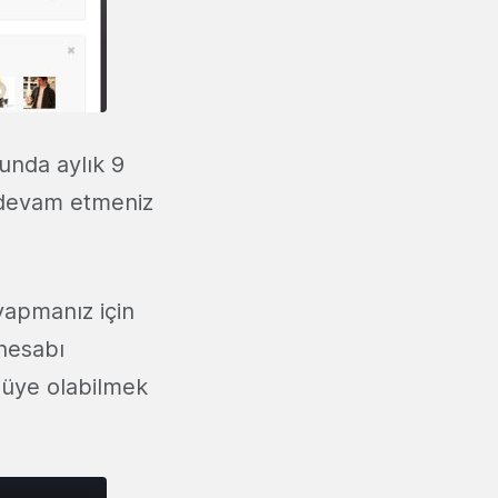
unda aylık 9
a devam etmeniz
yapmanız için
 hesabı
 üye olabilmek