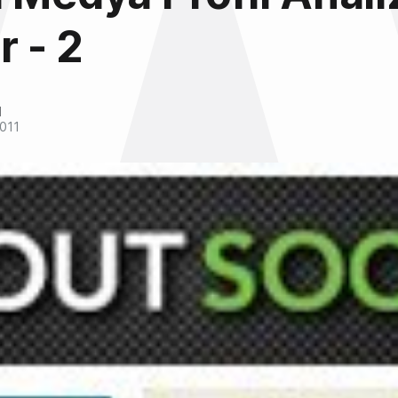
r - 2
l
2011