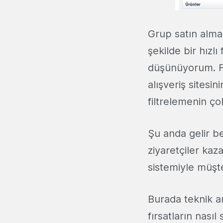
Grup satın alma
şekilde bir hızl
düşünüyorum. Fi
alışveriş sitesin
filtrelemenin ç
Şu anda gelir b
ziyaretçiler kaz
sistemiyle müşt
Burada teknik 
fırsatların nasıl