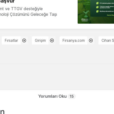
Başvur
nt ve TTGV desteğiyle
knoloji Çözümünü Geleceğe Taşı
Fırsatlar
Girişim
Firsanya.com
Cihan 
Yorumları Oku
15