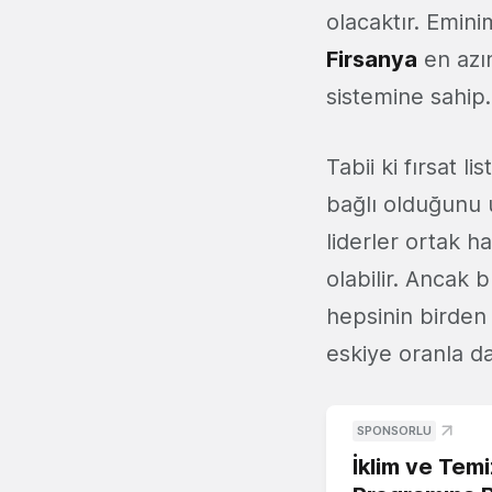
olacaktır. Emini
Firsanya
en azı
sistemine sahip.
Tabii ki fırsat 
bağlı olduğunu u
liderler ortak 
olabilir. Ancak 
hepsinin birden 
eskiye oranla da
SPONSORLU
İklim ve Temi