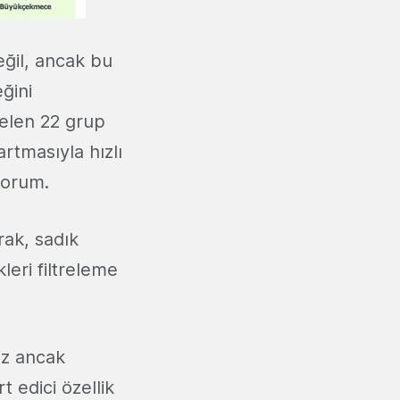
eğil, ancak bu
ğini
gelen 22 grup
artmasıyla hızlı
yorum.
rak, sadık
leri filtreleme
iz ancak
t edici özellik