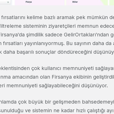
 fırsatlarını kelime bazlı aramak pek mümkün d
ı filtreleme sisteminin ziyaretçileri memnun edece
rsanya'da şimdilik sadece GelirOrtakları'ndan 
in fırsatları yayınlanıyormuş. Bu sayının daha da 
ok daha başarılı sonuçlar döndüreceğini düşünü
eklentisinden çok kullanıcı memnuniyeti sağlaya
anma amacından olan Firsanya ekibinin geliştirdik
eri memnuniyeti sağlayabileceğini düşünüyor.
anlamda çok büyük bir gelişmeden bahsedemey
 sunulduğu ve sistemin ne kadar hızlı çalıştığı ayır