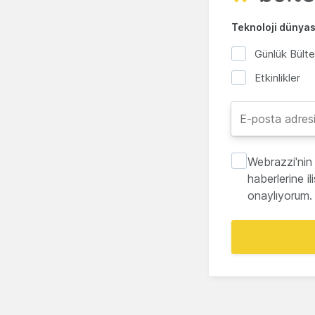
Teknoloji dünyası
Günlük Bült
Etkinlikler
Webrazzi'nin 
haberlerine i
onaylıyorum.