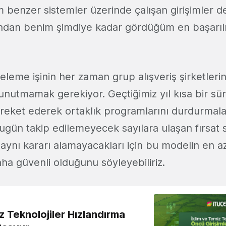
m benzer sistemler üzerinde çalışan girişimler d
ndan benim şimdiye kadar gördüğüm en başarılı 
listeleme işinin her zaman grup alışveriş şirketle
nutmamak gerekiyor. Geçtiğimiz yıl kısa bir süre
hareket ederek ortaklık programlarını durdurmal
bugün takip edilemeyecek sayılara ulaşan fırsat s
aynı kararı alamayacakları için bu modelin en az
ha güvenli olduğunu söyleyebiliriz.
z Teknolojiler Hızlandırma