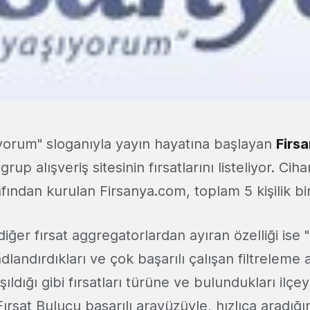
şıyorum" sloganıyla yayın hayatına başlayan
Firs
up alışveriş sitesinin fırsatlarını listeliyor. Ci
fından kurulan Firsanya.com, toplam 5 kişilik bi
iğer fırsat aggregatorlardan ayıran özelliği ise "H
dlandırdıkları ve çok başarılı çalışan filtreleme a
ıldığı gibi fırsatları türüne ve bulundukları ilçe
Fırsat Bulucu başarılı arayüzüyle, hızlıca aradığın