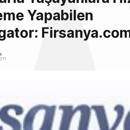
leme Yapabilen
gator: Firsanya.co
a
011