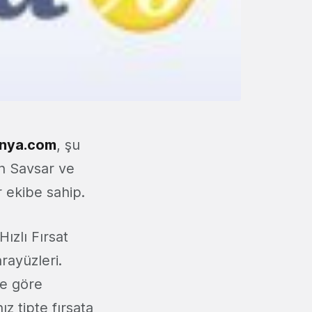
anya.com
, şu
han Savsar ve
r ekibe sahip.
ızlı Fırsat
rayüzleri.
ye göre
ız tipte fırsata