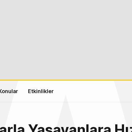
Konular
Etkinlikler
larla Yaşayanlara Hız