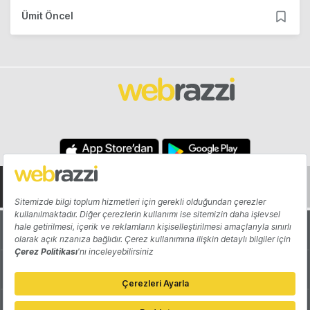
Ümit Öncel
Hakkında
Yazarlar
Katkıda Bulun
Reklam
Girişiminizi Tanıtın
İletişim