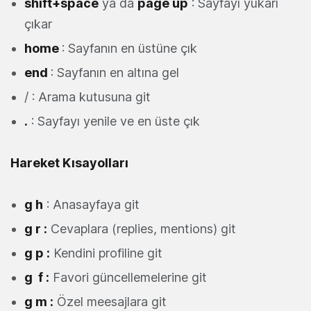
shift+space
ya da
page up
: Sayfayı yukarı
çıkar
home
: Sayfanın en üstüne çık
end
: Sayfanın en altına gel
/ : Arama kutusuna git
.
: Sayfayı yenile ve en üste çık
Hareket Kısayolları
g h
: Anasayfaya git
g r :
Cevaplara (replies, mentions) git
g p :
Kendini profiline git
g f :
Favori güncellemelerine git
g m :
Özel meesajlara git