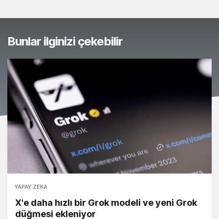
Bunlar ilginizi çekebilir
YAPAY ZEKA
X'e daha hızlı bir Grok modeli ve yeni Grok
düğmesi ekleniyor