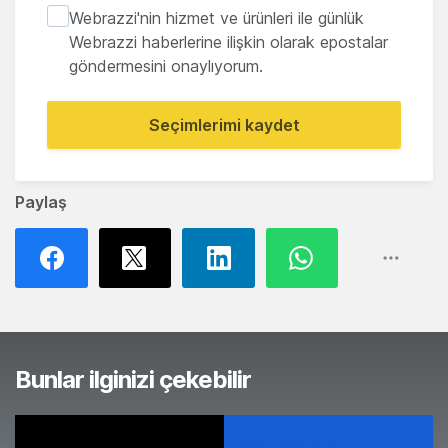
Webrazzi'nin hizmet ve ürünleri ile günlük
Webrazzi haberlerine ilişkin olarak epostalar
göndermesini onaylıyorum.
Seçimlerimi kaydet
Paylaş
Bunlar ilginizi çekebilir