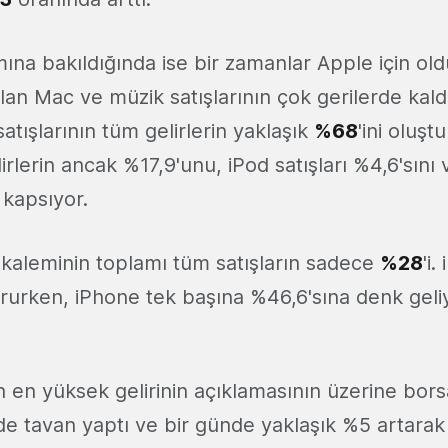
ımına bakıldığında ise bir zamanlar Apple için o
olan Mac ve müzik satışlarının çok gerilerde kald
atışlarının tüm gelirlerin yaklaşık
%68
'ini oluş
lirlerin ancak %17,9'unu, iPod satışları %4,6'sını
i kapsıyor.
r kaleminin toplamı tüm satışların sadece
%28
'i.
ururken, iPhone tek başına %46,6'sına denk geli
in en yüksek gelirinin açıklamasının üzerine bor
 de tavan yaptı ve bir günde yaklaşık %5 artara