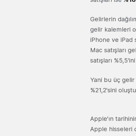
Gelirlerin dağıl
gelir kalemleri 
iPhone ve iPad s
Mac satışları ge
satışları %5,5'in
Yani bu üç geli
%21,2'sini oluşt
Apple'ın tarihin
Apple hisseleri