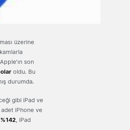
aması üzerine
kamlarla
Apple'ın son
dolar
oldu. Bu
mış durumda.
eği gibi iPad ve
adet iPhone ve
ı
%142
, iPad