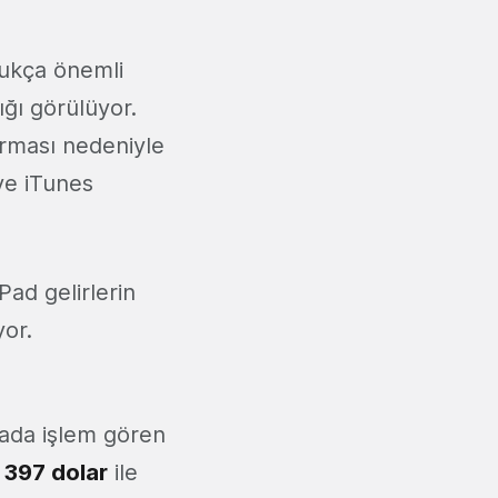
ldukça önemli
ığı görülüyor.
turması nedeniyle
 ve iTunes
 iPad gelirlerin
yor.
sada işlem gören
k
397 dolar
ile