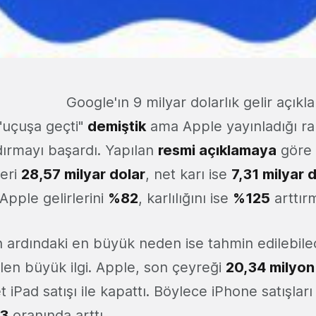
Google'ın 9 milyar dolarlık gelir açıkl
 "uçuşa geçti"
demiştik
ama Apple yayınladığı ra
dırmayı başardı. Yapılan
resmi açıklamaya
göre 
leri
28,57 milyar dolar
, net karı ise
7,31 milyar 
Apple gelirlerini
%82
, karlılığını ise
%125
arttır
n ardındaki en büyük neden ise tahmin edilebilec
len büyük ilgi. Apple, son çeyreği
20,34 milyon
 iPad satışı ile kapattı. Böylece iPhone satışlar
3
oranında arttı.