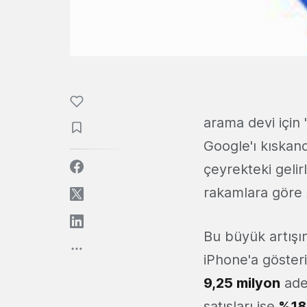
arama devi için
Google'ı kıskan
çeyrekteki gelir
rakamlara göre 
Bu büyük artışı
iPhone'a gösteri
9,25 milyon
adet
satışları ise
%18