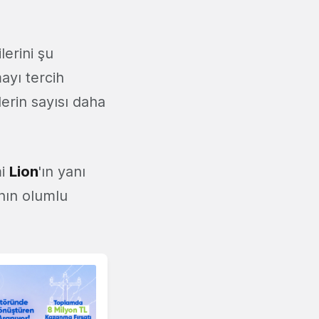
lerini şu
ayı tercih
erin sayısı daha
mi
Lion
'ın yanı
nın olumlu