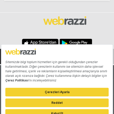
Hakkında
Yazarlar
Katkıda Bulun
Reklam
Girişiminizi Tanıtın
İletişim