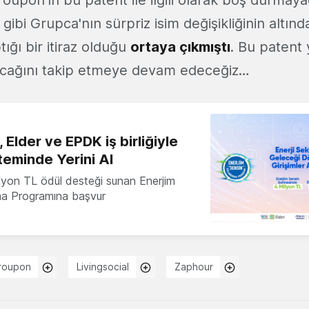
upon'ın bu patent ile ilgili olarak boş durmaya
 gibi Grupca'nın sürpriz isim değişikliğinin altınd
ığı bir itiraz olduğu
ortaya çıkmıştı
. Bu patent 
cağını takip etmeye devam edeceğiz…
 Elder ve EPDK iş birliğiyle
teminde Yerini Al
milyon TL ödül desteği sunan Enerjim
ma Programına başvur
roupon
Livingsocial
Zaphour