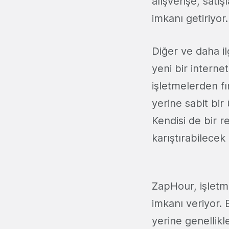
alışverişe, sat
imkanı getiriyor.
Diğer ve daha i
yeni bir interne
işletmelerden fı
yerine sabit bir 
Kendisi de bir r
karıştırabilece
ZapHour, işletme
imkanı veriyor.
yerine genellikl