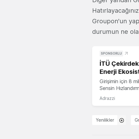
Diğer yandan Gro
Hatırlayacağınız
Groupon'un yapt
durumun ne ola
SPONSORLU
İTÜ Çekirdek,
Enerji Ekosis
Girişimin için 8 
Sensin Hızlandır
Adrazzi
Yenilikler
G