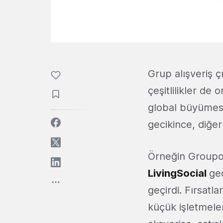
Grup alışveriş 
çeşitlilikler d
global büyümes
gecikince, diğer
Örneğin Groupon
LivingSocial
ge
geçirdi. Fırsatl
küçük işletmeler