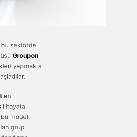
ş bu sektörde
ncüsü
Groupon
kleri yapmakta
aşladılar.
ilen
s
'i hayata
u bu model,
olan grup