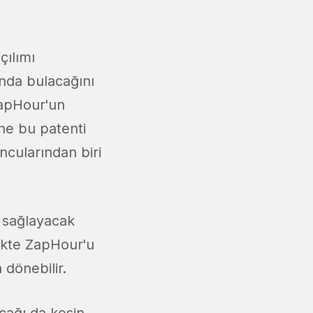
çılımı
nda bulacağını
ZapHour'un
ne bu patenti
ncularından biri
 sağlayacak
likte ZapHour'u
 dönebilir.