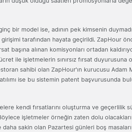
ışların düşük olduğu saatleri promosyonlarla değ
lginç bir model ise, adının pek kimsenin duymad
t girişimi tarafından hayata geçirildi. ZapHour ön
rsat başına alınan komisyonları ortadan kaldırı
ücret ile işletmelerin sınırsız fırsat duyurusuna 
estoran sahibi olan ZapHour'ın kurucusu Adam Mi
k atılımı ise bu sistemin patent başvurusunda b
lere kendi fırsatlarını oluşturma ve geçerlilik s
 Böylece işletmeler örneğin zaten dolu olacakla
e daha sakin olan Pazartesi günleri boş masaları