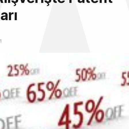
arı
1