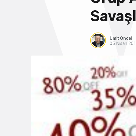
Savaşl
Ümit Öncel
05 Nisan 201