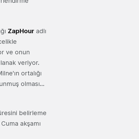
erlendirme
ığı
ZapHour
adlı
celikle
yor ve onun
olanak veriyor.
lne'ın ortalığı
ulunmuş olması…
üresini belirleme
rı Cuma akşamı