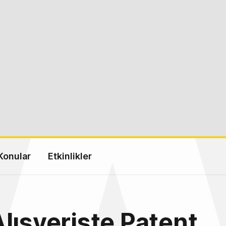
Konular
Etkinlikler
lışverişte Patent