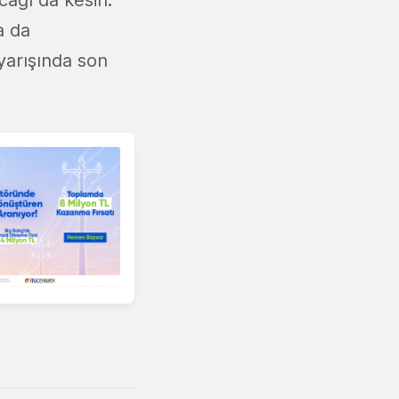
cağı da kesin.
a da
yarışında son