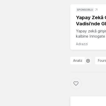
SPONSORLU
Yapay Zekâ G
Vadisi'nde G
Yapay zekâ girişi
kalbine Innogate i
Adrazzi
Analiz
Four