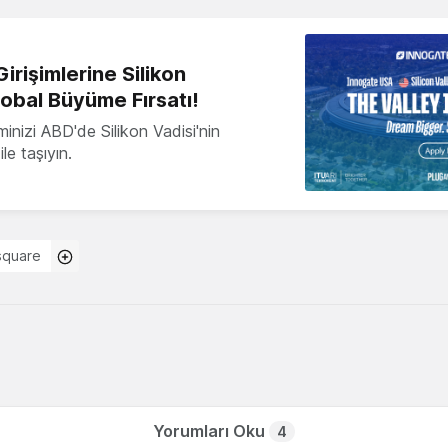
irişimlerine Silikon
lobal Büyüme Fırsatı!
minizi ABD'de Silikon Vadisi'nin
le taşıyın.
square
Yorumları Oku
4