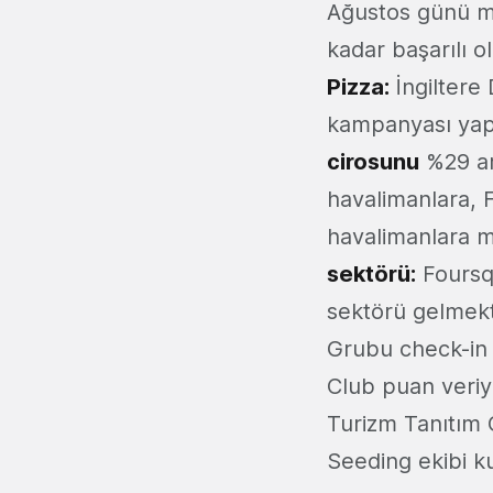
Ağustos günü m
kadar başarılı o
Pizza:
İngiltere
kampanyası yap
cirosunu
%29 ar
havalimanlara, 
havalimanlara ma
sektörü:
Foursqu
sektörü gelmekt
Grubu check-in 
Club puan veriyo
Turizm Tanıtım O
Seeding ekibi ku