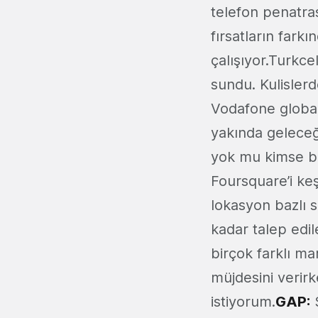
telefon penatra
fırsatların fark
çalışıyor.Turkce
sundu. Kulislerd
Vodafone globa
yakında geleceği
yok mu kimse bil
Foursquare’i keş
lokasyon bazlı
kadar talep edi
birçok farklı m
müjdesini verirk
istiyorum.
GAP:
S