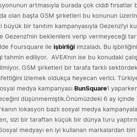
syonunun artmasıyla burada çok ciddi fırsatlar
ında olan başta GSM şirketleri bu konunun üzeri
ll büyük bir tanıtım kampanyasıyla Gezenzi’yi kul
e Gezenzi’nin beklenileni verip vermeyeceği tart
lde Foursquare ile
işbirliği
imzaladı. Bu işbirliği
 tahmin ediliyor. AVEA’nın ise bu konudaki çalı
miyor. GSM şirketleri bir tarafa farklı sektörde
fettiğini izlemek oldukça heyecan verici. Türkiye’
 sosyal medya kampanyası
BunSquare
’i yaparke
leceğini düşünmemiştik.Önümüzdeki 6 ay içinde 
arkanın lokasyon bazlı sosyal medya kampanyala
en, sizi bir taraftan küçük bir dünya turu yaptı
osyal medyayı en iyi kullanan markalardan biri