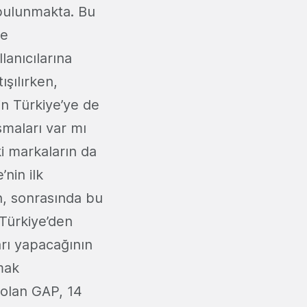
 bulunmakta. Bu
ne
lanıcılarına
ışılırken,
nin Türkiye’ye de
şmaları var mı
ki markaların da
nin ilk
n, sonrasında bu
Türkiye’den
rı yapacağının
rmak
 olan GAP, 14