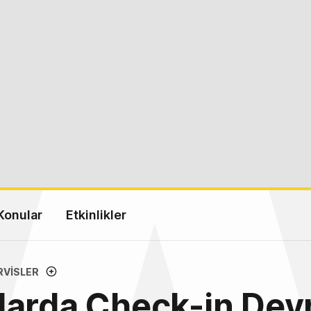
Konular
Etkinlikler
RVISLER
arda Check-in Devr