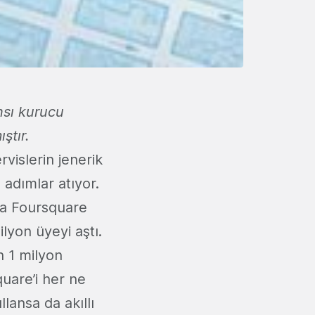
sı kurucu
ştır.
vislerin jenerik
adımlar atıyor.
da Foursquare
lyon üyeyi aştı.
 1 milyon
uare’i her ne
lansa da akıllı