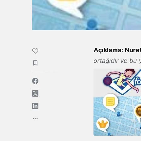
Açıklama:
Nure
ortağıdır ve b
u 