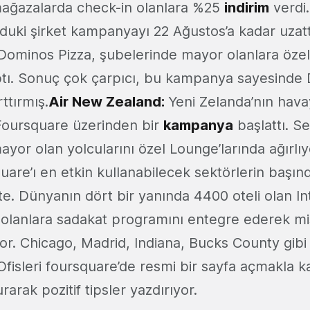
ağazalarda check-in olanlara %25
indirim
verdi
lduki şirket kampanyayı 22 Ağustos’a kadar uzatt
 Dominos Pizza, şubelerinde mayor olanlara özel
tı. Sonuç çok çarpıcı, bu kampanya sayesinde
ttırmış.
Air New Zealand:
Yeni Zelanda’nın hava
Foursquare üzerinden bir
kampanya
başlattı. Se
yor olan yolcularını özel Lounge’larında ağırlıy
are’ı en etkin kullanabilecek sektörlerin başın
e. Dünyanın dört bir yanında 4400 oteli olan In
olanlara sadakat programını entegre ederek mis
r. Chicago, Madrid, Indiana, Bucks County gibi 
fisleri foursquare’de resmi bir sayfa açmakla ka
rarak pozitif tipsler yazdırıyor.