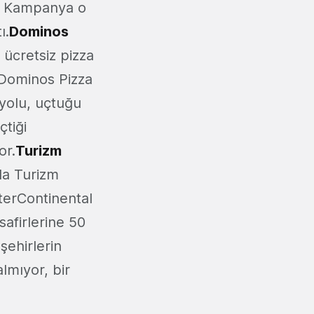
. Kampanya o
ı.
Dominos
 ücretsiz pizza
 Dominos Pizza
yolu, uçtuğu
çtiği
or.
Turizm
da Turizm
terContinental
afirlerine 50
şehirlerin
lmıyor, bir