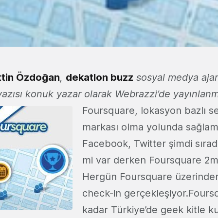
ttin Özdoğan
,
dekatlon buzz
sosyal medya ajan
yazısı konuk yazar olarak Webrazzi’de yayınlanmı
Foursquare, lokasyon bazlı ser
markası olma yolunda sağlam 
Facebook, Twitter şimdi sıra
mi var derken Foursquare 2mi
Hergün Foursquare üzerinden
check-in gerçekleşiyor.Foursq
kadar Türkiye’de geek kitle kul