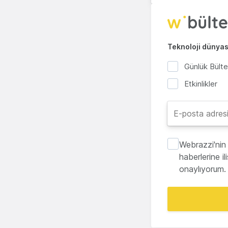
Teknoloji dünyası
Günlük Bült
Etkinlikler
Webrazzi'nin 
haberlerine i
onaylıyorum.