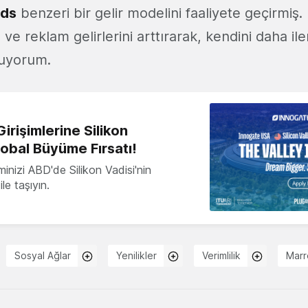
Ads
benzeri bir gelir modelini faaliyete geçirmiş
ı ve reklam gelirlerini arttırarak, kendini daha ile
muyorum.
irişimlerine Silikon
lobal Büyüme Fırsatı!
minizi ABD'de Silikon Vadisi'nin
le taşıyın.
Sosyal Ağlar
Yenilikler
Verimlilik
Marr