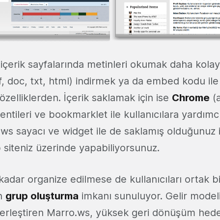
içerik sayfalarında metinleri okumak daha kolay. İ
f, doc, txt, html) indirmek ya da embed kodu il
zelliklerden. İçerik saklamak için ise
Chrome
(a
lentileri ve bookmarklet ile kullanıcılara yardım
.ws sayacı ve widget ile de saklamış olduğunuz i
 siteniz üzerinde yapabiliyorsunuz.
kadar organize edilmese de kullanıcıları ortak 
in
grup oluşturma
imkanı sunuluyor. Gelir modeli
 yerleştiren Marro.ws, yüksek geri dönüşüm hede