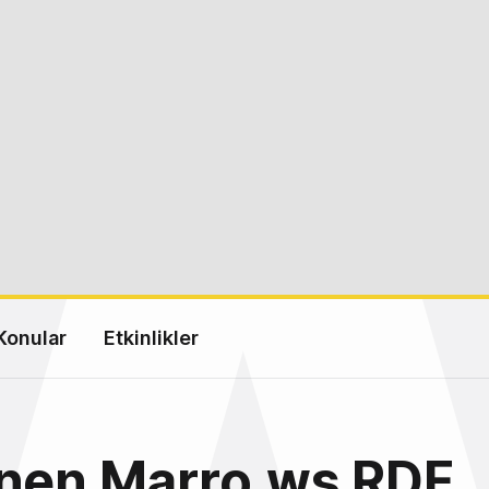
Konular
Etkinlikler
enen Marro.ws RDF