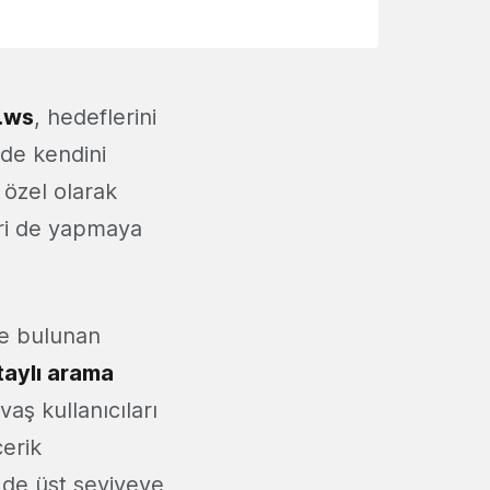
.ws
, hedeflerini
de kendini
i özel olarak
eri de yapmaya
de bulunan
taylı arama
vaş kullanıcıları
erik
n de üst seviyeye