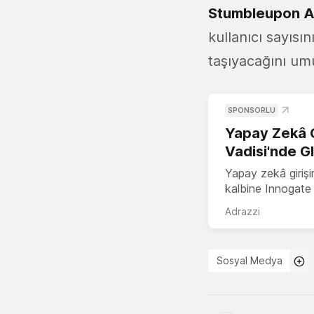
Stumbleupon 
kullanıcı sayısın
taşıyacağını u
SPONSORLU
Yapay Zekâ G
Vadisi'nde G
Yapay zekâ girişi
kalbine Innogate i
Adrazzi
Sosyal Medya