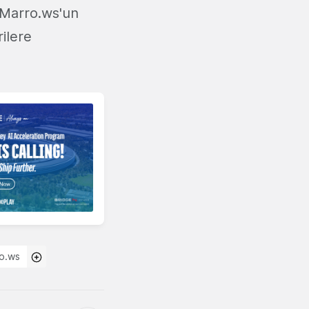
. Marro.ws'un
rilere
o.ws