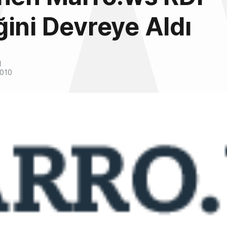
ini Devreye Aldı
l
2010