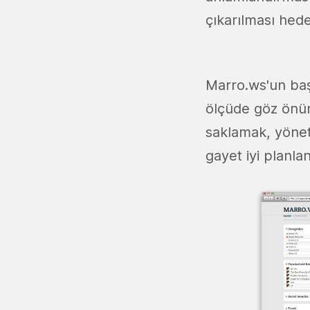
çıkarılması hede
Marro.ws'un baş
ölçüde göz önün
saklamak, yönet
gayet iyi planla