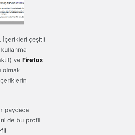
çerikleri çeşitli
e kullanma
ktif) ve
Firefox
cı olmak
çeriklerin
bir paydada
ni de bu profil
fli