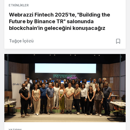
ETKINLIKLER
Webrazzi Fintech 2025'te, "Building the
Future by Binance TR" salonunda
blockchain'in geleceğini konuşacağız
Tuğçe İçözü
YATIRIM