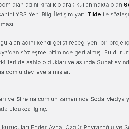
com alan adını kiralık olarak kullanmakta olan
S
sahibi YBS Yeni Bilgi İletişim yani
Tikle
ile sözleş
lması.
uğu alan adını kendi geliştireceği yeni bir proje 
a'dan sözleşme bitiminde geri almış. Bu durum
lileri de sahip oldukları ve aslında Şubat ayın
a.com'u devreye almışlar.
arı ve Sinema.com'un zamanında Soda Medya y
nda oldukça ilginç.
 kurucuları Ender Ayna, Özgür Poyrazoğlu ve S