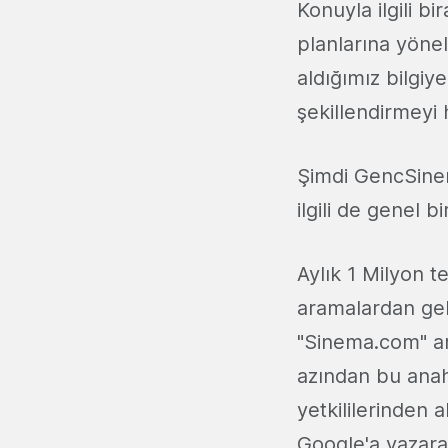
Konuyla ilgili bi
planlarına yöne
aldığımız bilgiy
şekillendirmeyi
Şimdi GencSinem
ilgili de genel b
Aylık 1 Milyon t
aramalardan ge
"Sinema.com" ar
azından bu ana
yetkililerinden 
Google'a yazara