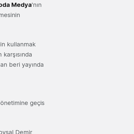
oda Medya
'nın
mesinin
için kullanmak
 karşısında
dan beri yayında
önetimine geçis
oysal Demir