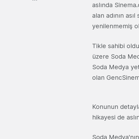
aslında Sinema.
alan adının asıl 
yenilenmemiş o
Tikle sahibi old
üzere Soda Medy
Soda Medya yetki
olan GencSinem
Konunun detayl
hikayesi de aslı
Soda Medya'nın