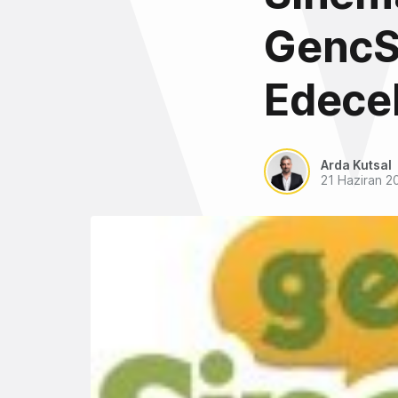
GencS
Edece
Arda Kutsal
21 Haziran 2