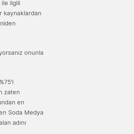
e ilgili
ir kaynaklardan
eniden
yorsanız onunla
%75'i
m zaten
ğundan en
aten Soda Medya
alan adını