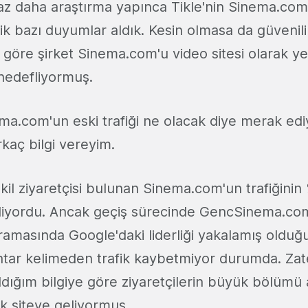
raz daha araştırma yapınca Tikle'nin Sinema.com il
lik bazı duyumlar aldık. Kesin olmasa da güvenil
e göre şirket Sinema.com'u video sitesi olarak y
 hedefliyormuş.
a.com'un eski trafiği ne olacak diye merak edi
irkaç bilgi vereyim.
ekil ziyaretçisi bulunan Sinema.com'un trafiğinin 
liyordu. Ancak geçiş sürecinde GencSinema.co
amasında Google'daki liderliği yakalamış oldu
htar kelimeden trafik kaybetmiyor durumda. Z
aldığım bilgiye göre ziyaretçilerin büyük bölümü 
k siteye geliyormuş.