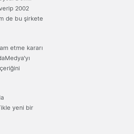
 verip 2002
sim de bu şirkete
evam etme kararı
odaMedya'yı
eriğini
da
kle yeni bir