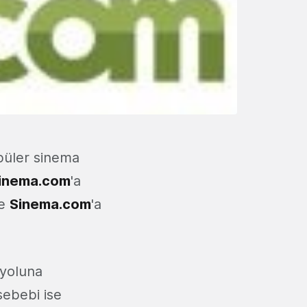
püler sinema
inema.com
'a
se
Sinema.com
'a
 yoluna
sebebi ise