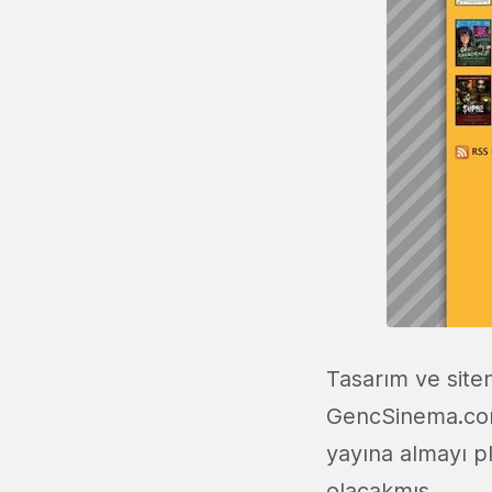
Tasarım ve site
GencSinema.com'
yayına almayı pl
olacakmış.