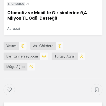
SPONSORLU
Otomotiv ve Mobilite Girişimlerine 9,4
Milyon TL Ödül Desteği!
Adrazzi
Yatırım
Aslı Gökdere
Evimizinherseyi.com
Turgay Ağralı
Müge Ağralı