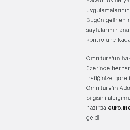
Facebook ile yak
uygulamalarının 
Bugün gelinen n
sayfalarının ana
kontrolüne kadar
Omniture'un hakk
üzerinde herhang
trafiğinize göre 
Omniture'ın Ado
bilgisini aldığım
hazırda
euro.m
geldi.