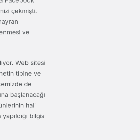
nda Facebook
izi çekmişti.
 hayran
mlenmesi ve
iyor. Web sitesi
metin tipine ve
ülkemizde de
şına başlanacağı
lerinin hali
yapıldığı bilgisi