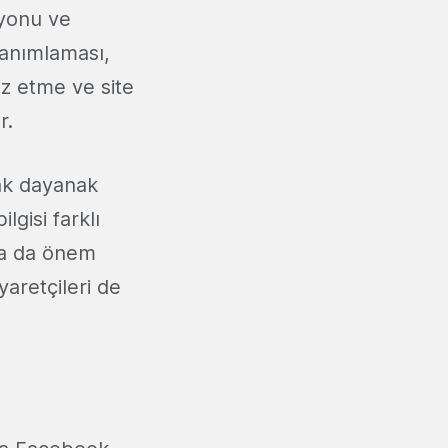
syonu ve
tanımlaması,
iz etme ve site
r.
tak dayanak
lgisi farklı
'ya da önem
aretçileri de