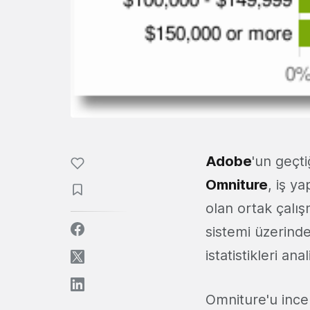
Adobe
'un geçt
Omniture
, iş y
olan ortak çalış
sistemi üzerind
istatistikleri an
Omniture'u incel