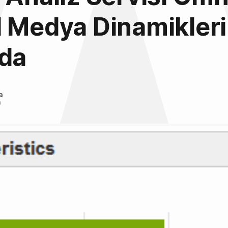
 Medya Dinamikleri
nda
a
0