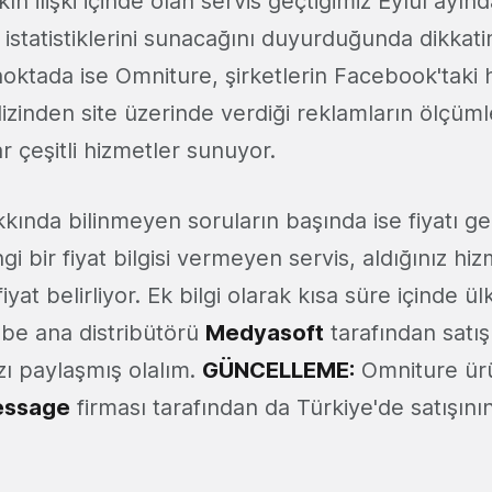
ın ilişki içinde olan servis geçtiğimiz Eylül ayı
istatistiklerini sunacağını duyurduğunda dikkatim
oktada ise Omniture, şirketlerin Facebook'taki
lizinden site üzerinde verdiği reklamların ölçü
 çeşitli hizmetler sunuyor.
ında bilinmeyen soruların başında ise fiyatı gel
i bir fiyat bilgisi vermeyen servis, aldığınız hiz
fiyat belirliyor. Ek bilgi olarak kısa süre içinde 
be ana distribütörü
Medyasoft
tarafından satı
ızı paylaşmış olalım.
GÜNCELLEME:
Omniture ürün
essage
firması tarafından da Türkiye'de satışının 