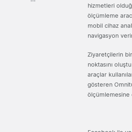
hizmetleri oldu
ölçümleme aracı
mobil cihaz anal
navigasyon verim
Ziyaretçilerin b
noktasını oluştur
araçlar kullanıl
gösteren Omnitu
ölçümlemesine d