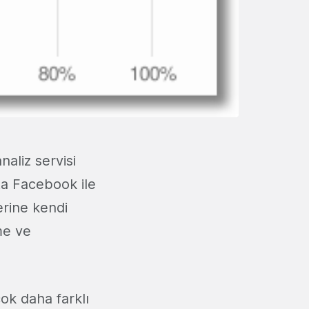
naliz servisi
fta Facebook ile
erine kendi
me ve
çok daha farklı