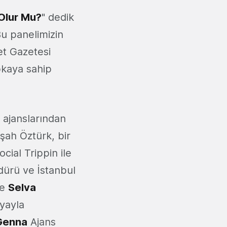
Olur Mu?
" dedik
Bu panelimizin
et Gazetesi
pkaya sahip
 ajanslarından
şah Öztürk, bir
ial Trippin ile
dürü ve İstanbul
de
Selva
yayla
Genna
Ajans