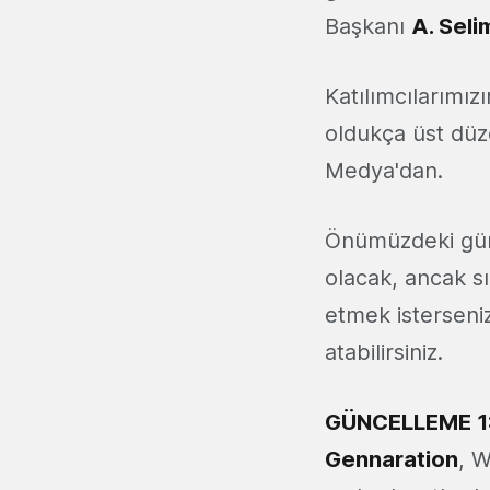
Başkanı
A. Seli
Katılımcılarımız
oldukça üst düze
Medya'dan.
Önümüzdeki günl
olacak, ancak sı
etmek isterseni
atabilirsiniz.
GÜNCELLEME 1
Gennaration
, W