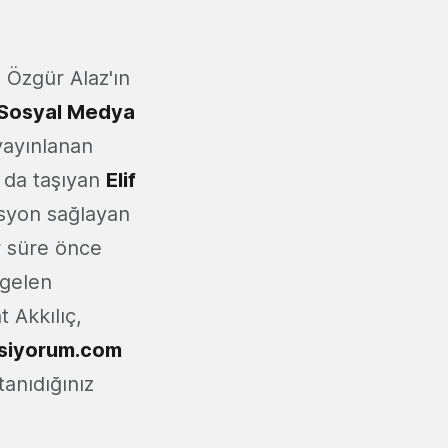
Özgür Alaz'ın
Sosyal Medya
yayınlanan
 da taşıyan
Elif
asyon sağlayan
r süre önce
 gelen
 Akkılıç,
asiyorum.com
anıdığınız