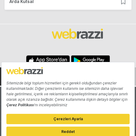
Arda Kutsal
Hakkında
Yazarlar
Katkıda Bulun
Reklam
Girişiminizi Tanıtın
İletişim